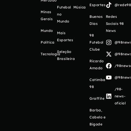
Mercado
Esportes
@rede98o
Futebol
Música
Minas
no
Buenos
Redes
Gerais
Mundo
Días
Sociais 98
Mundo
News
Mais
98
Esportes
Política
Futebol
@98newso
Clube
Seleção
Tecnologia
@98newso
Brasileira
Ricardo
/98newso
Amado
@98newso
Catimba
98
/98-
news-
Graffite
oficial
Barba,
Cabelo e
Bigode