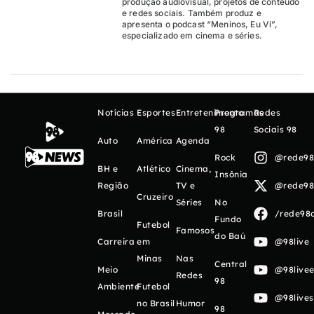
produção audiovisual, projetos de conteúdo
e redes sociais. Também produz e
apresenta o podcast “Meninos, Eu Vi”,
especializado em cinema e séries.
Notícias
Esportes
Entretenimento
Programas
Redes
98
Sociais 98
Auto
América
Agenda
Rock
@rede98o
BH e
Atlético
Cinema,
Insônia
Região
TV e
@rede98o
Cruzeiro
Séries
No
Brasil
/rede98o
Fundo
Futebol
Famosos
do Baú
Carreira
em
@98live
Minas
Nas
Central
Meio
@98livee
Redes
98
Ambiente
Futebol
@98live
no Brasil
Humor
98