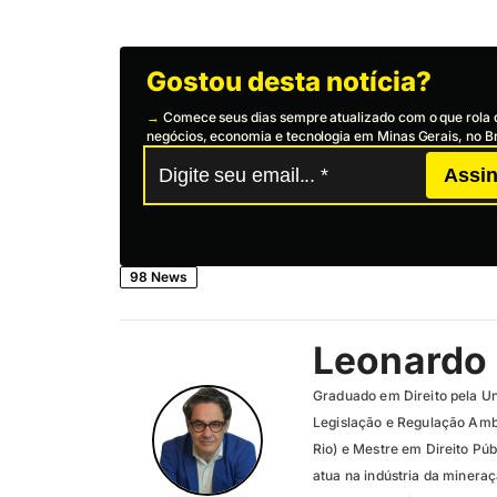
Gostou desta notícia?
→
Comece seus dias sempre atualizado com o que rola 
negócios, economia e tecnologia em Minas Gerais, no Br
Assin
98 News
Leonardo
Graduado em Direito pela Un
Legislação e Regulação Amb
Rio) e Mestre em Direito Pú
atua na indústria da minera