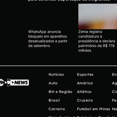
WhatsApp anuncia
Zema registra
bloqueio em aparelhos
candidatura à
desatualizados a partir
presidência e declara
de setembro
patrimônio de R$ 178
milhões
Notícias
Esportes
En
Auto
América
Ag
BH e Região
Atlético
Ci
Brasil
Cruzeiro
Fa
Carreira
Futebol em Minas
Na