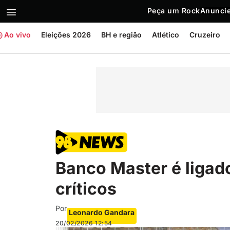
Peça um Rock
Anuncie
Ao vivo
Eleições 2026
BH e região
Atlético
Cruzeiro
Banco Master é ligado
críticos
Por
Leonardo Gandara
20/02/2026
12:54