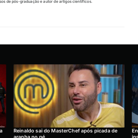
os de pós-graduação e autor de artigos científicos.
a
Reinaldo sai do MasterChef após picada de
En
aranha no pé
in