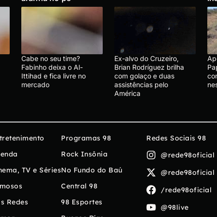
Cabe no seu time?
Ex-alvo do Cruzeiro,
Ap
Fabinho deixa o Al-
Brian Rodríguez brilha
Pa
Ittihad e fica livre no
com golaço e duas
com
mercado
assistências pelo
nes
América
tretenimento
Programas 98
Redes Sociais 98
enda
Rock Insônia
@rede98oficial
nema, TV e Séries
No Fundo do Baú
@rede98oficial
mosos
Central 98
/rede98oficial
s Redes
98 Esportes
@98live