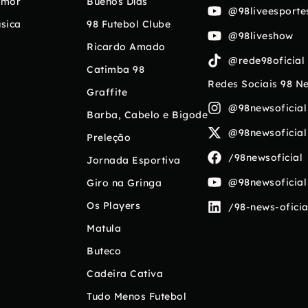
umor
Buenos Días
@98liveesporte
sica
98 Futebol Clube
@98liveshow
Ricardo Amado
@rede98oficial
Catimba 98
Redes Sociais 98 N
Graffite
@98newsoficial
Barba, Cabelo e Bigode
@98newsoficial
Preleção
/98newsoficial
Jornada Esportiva
@98newsoficial
Giro na Gringa
Os Players
/98-news-oficia
Matula
Buteco
Cadeira Cativa
Tudo Menos Futebol