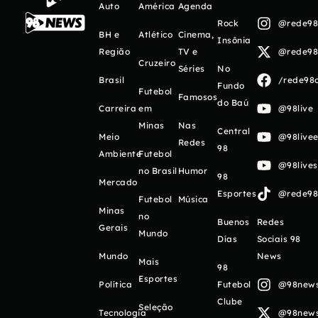
Auto
América
Agenda
Rock
@rede98o
BH e
Atlético
Cinema,
Insônia
Região
TV e
@rede98o
Cruzeiro
Séries
No
Brasil
/rede98o
Fundo
Futebol
Famosos
do Baú
Carreira
em
@98live
Minas
Nas
Central
Meio
@98livee
Redes
98
Ambiente
Futebol
@98live
no Brasil
Humor
98
Mercado
Esportes
@rede98o
Futebol
Música
Minas
no
Buenos
Redes
Gerais
Mundo
Días
Sociais 98
Mundo
News
Mais
98
Esportes
Política
Futebol
@98newso
Clube
Seleção
Tecnologia
@98newso