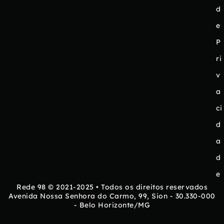
d
e
P
ri
v
a
ci
d
a
d
e
Rede 98 © 2021-2025 • Todos os direitos reservados
Avenida Nossa Senhora do Carmo, 99, Sion - 30.330-000
- Belo Horizonte/MG