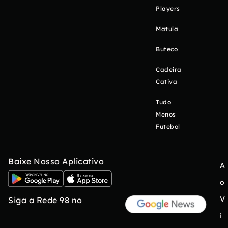
Players
Matula
Buteco
Cadeira
Cativa
Tudo
Menos
Futebol
Baixe Nosso Aplicativo
A
o
V
Siga a Rede 98 no
i