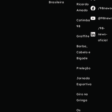
Brasileira
Ricardo
/98newso
Amado
@98newso
Catimba
98
/98-
news-
Graffite
oficial
Barba,
Cabelo e
Bigode
Preleção
Jornada
Esportiva
Giro na
Gringa
Os