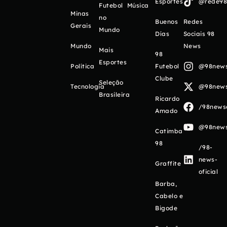
Esportes
@rede98o
Futebol
Música
Minas
no
Buenos
Redes
Gerais
Mundo
Días
Sociais 98
Mundo
News
Mais
98
Esportes
Política
Futebol
@98newso
Clube
Seleção
Tecnologia
@98newso
Brasileira
Ricardo
/98newso
Amado
@98newso
Catimba
98
/98-
news-
Graffite
oficial
Barba,
Cabelo e
Bigode