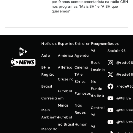
por 9 anos como comentarista na rádio CBN
nos programas "Mais BH" e "A BH que
queremos".
Notícias
Esportes
Entretenimento
Programas
Redes
98
Sociais 98
Auto
América
Agenda
Rock
@rede98o
BH e
Atlético
Cinema,
Insônia
Região
TV e
@rede98o
Cruzeiro
Séries
No
Brasil
/rede98o
Fundo
Futebol
Famosos
do Baú
Carreira
em
@98live
Minas
Nas
Central
Meio
@98livee
Redes
98
Ambiente
Futebol
@98live
no Brasil
Humor
98
Mercado