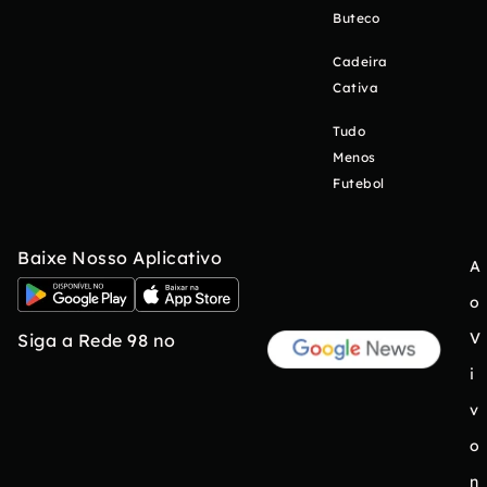
Buteco
Cadeira
Cativa
Tudo
Menos
Futebol
Baixe Nosso Aplicativo
A
o
V
Siga a Rede 98 no
i
v
o
n