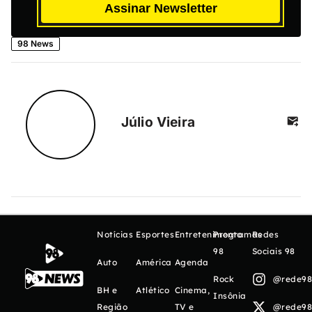
Assinar Newsletter
98 News
Júlio Vieira
Notícias
Esportes
Entretenimento
Programas
Redes
98
Sociais 98
Auto
América
Agenda
Rock
@rede98o
BH e
Atlético
Cinema,
Insônia
Região
TV e
@rede98o