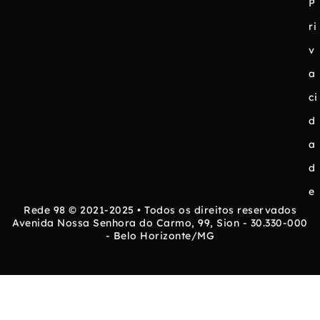
P
ri
v
a
ci
d
a
d
e
Rede 98 © 2021-2025 • Todos os direitos reservados
Avenida Nossa Senhora do Carmo, 99, Sion - 30.330-000
- Belo Horizonte/MG