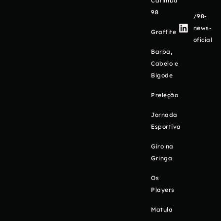
Catimba
98
/98-
news-
Graffite
oficial
Barba,
Cabelo e
Bigode
Preleção
Jornada
Esportiva
Giro na
Gringa
Os
Players
Matula