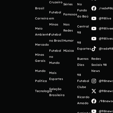
Cruzeiro
Séries
No
Brasil
/rede98o
Fundo
Futebol
Famosos
do Baú
Carreira
em
@98live
Minas
Nas
Central
Meio
@98livee
Redes
98
Ambiente
Futebol
@98live
no Brasil
Humor
98
Mercado
Esportes
@rede98o
Futebol
Música
Minas
no
Buenos
Redes
Gerais
Mundo
Días
Sociais 98
Mundo
News
Mais
98
Esportes
Política
Futebol
@98newso
Clube
Seleção
Tecnologia
@98newso
Brasileira
Ricardo
/98newso
Amado
@98newso