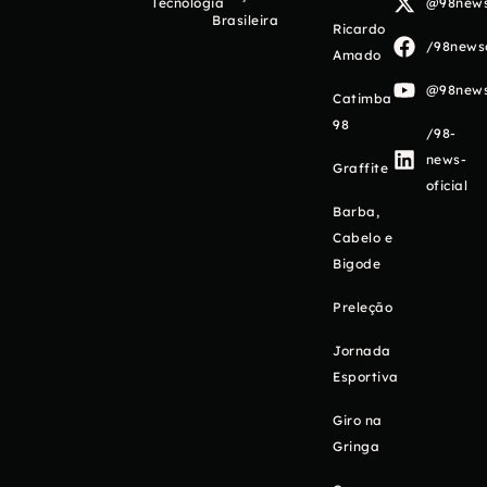
Tecnologia
@98newso
Brasileira
Ricardo
/98newso
Amado
@98newso
Catimba
98
/98-
news-
Graffite
oficial
Barba,
Cabelo e
Bigode
Preleção
Jornada
Esportiva
Giro na
Gringa