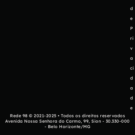
d
e
P
ri
v
a
ci
d
a
d
e
Rede 98 © 2021-2025 • Todos os direitos reservados
Avenida Nossa Senhora do Carmo, 99, Sion - 30.330-000
- Belo Horizonte/MG