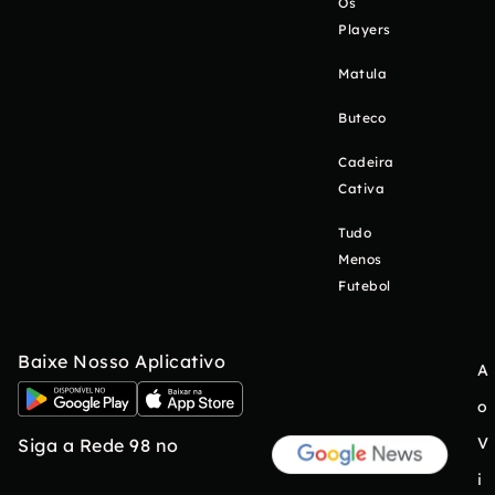
Os
Players
Matula
Buteco
Cadeira
Cativa
Tudo
Menos
Futebol
Baixe Nosso Aplicativo
A
o
V
Siga a Rede 98 no
i