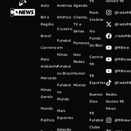
98
Sociais 98
Auto
América
Agenda
Rock
@rede98o
BH e
Atlético
Cinema,
Insônia
Região
TV e
@rede98o
Cruzeiro
Séries
No
Brasil
/rede98o
Fundo
Futebol
Famosos
do Baú
Carreira
em
@98live
Minas
Nas
Central
Meio
@98livee
Redes
98
Ambiente
Futebol
@98live
no Brasil
Humor
98
Mercado
Esportes
@rede98o
Futebol
Música
Minas
no
Buenos
Redes
Gerais
Mundo
Días
Sociais 98
Mundo
News
Mais
98
Esportes
Política
Futebol
@98newso
Clube
Seleção