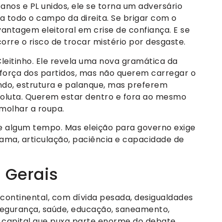
anos e PL unidos, ele se torna um adversário
a todo o campo da direita. Se brigar com o
antagem eleitoral em crise de confiança. E se
orre o risco de trocar mistério por desgaste.
Cleitinho. Ele revela uma nova gramática da
a força dos partidos, mas não querem carregar o
ndo, estrutura e palanque, mas preferem
soluta. Querem estar dentro e fora ao mesmo
molhar a roupa.
e algum tempo. Mas eleição para governo exige
rama, articulação, paciência e capacidade de
 Gerais
 continental, com dívida pesada, desigualdades
 segurança, saúde, educação, saneamento,
a capital que puxa parte enorme do debate