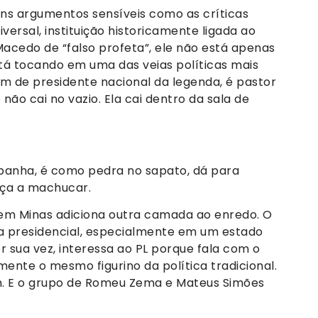
uns argumentos sensíveis como as críticas
niversal, instituição historicamente ligada ao
acedo de “falso profeta”, ele não está apenas
stá tocando em uma das veias políticas mais
ém de presidente nacional da legenda, é pastor
 não cai no vazio. Ela cai dentro da sala de
mpanha, é como pedra no sapato, dá para
ça a machucar.
em Minas adiciona outra camada ao enredo. O
ta presidencial, especialmente em um estado
or sua vez, interessa ao PL porque fala com o
ente o mesmo figurino da política tradicional.
m. E o grupo de Romeu Zema e Mateus Simões