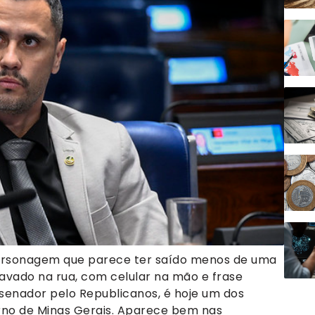
personagem que parece ter saído menos de uma
ravado na rua, com celular na mão e frase
, senador pelo Republicanos, é hoje um dos
rno de Minas Gerais. Aparece bem nas