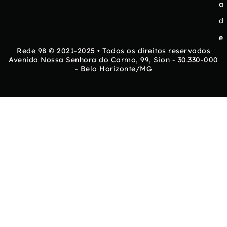
a
d
e
Rede 98 © 2021-2025 • Todos os direitos reservados
Avenida Nossa Senhora do Carmo, 99, Sion - 30.330-000
- Belo Horizonte/MG