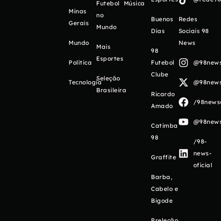
Futebol
Música
Minas
no
Buenos
Redes
Gerais
Mundo
Días
Sociais 98
Mundo
News
Mais
98
Esportes
Política
Futebol
@98newso
Clube
Seleção
Tecnologia
@98newso
Brasileira
Ricardo
/98newso
Amado
@98newso
Catimba
98
/98-
news-
Graffite
oficial
Barba,
Cabelo e
Bigode
Preleção