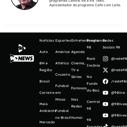
programas Central 98 e 98 Talks.
Apresentador do programa Café com Leite.
Notícias
Esportes
Entretenimento
Programas
Redes
98
Sociais 98
Auto
América
Agenda
Rock
@rede98o
BH e
Atlético
Cinema,
Insônia
Região
TV e
@rede98o
Cruzeiro
Séries
No
Brasil
/rede98o
Fundo
Futebol
Famosos
do Baú
Carreira
em
@98live
Minas
Nas
Central
Meio
@98livee
Redes
98
Ambiente
Futebol
@98live
no Brasil
Humor
98
Mercado
Esportes
@rede98o