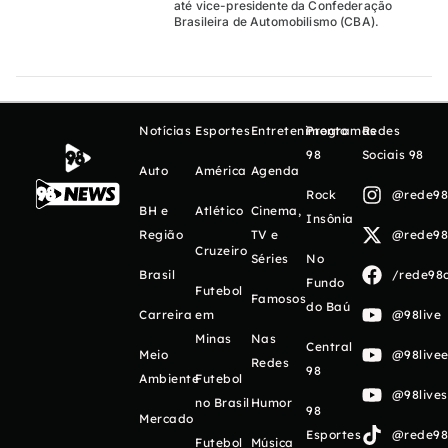
até vice-presidente da Confederação
Brasileira de Automobilismo (CBA).
Notícias
Esportes
Entretenimento
Programas
Redes
98
Sociais 98
Auto
América
Agenda
Rock
@rede98o
BH e
Atlético
Cinema,
Insônia
Região
TV e
@rede98o
Cruzeiro
Séries
No
Brasil
/rede98o
Fundo
Futebol
Famosos
do Baú
Carreira
em
@98live
Minas
Nas
Central
Meio
@98livee
Redes
98
Ambiente
Futebol
@98live
no Brasil
Humor
98
Mercado
Esportes
@rede98o
Futebol
Música