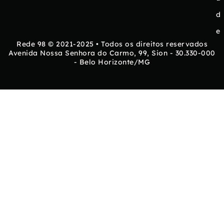
d
e
Rede 98 © 2021-2025 • Todos os direitos reservados
Avenida Nossa Senhora do Carmo, 99, Sion - 30.330-000
- Belo Horizonte/MG