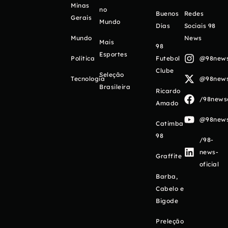
Minas
no
Buenos
Redes
Gerais
Mundo
Días
Sociais 98
Mundo
News
Mais
98
Esportes
Política
Futebol
@98newso
Clube
Seleção
Tecnologia
@98newso
Brasileira
Ricardo
/98newso
Amado
@98newso
Catimba
98
/98-
news-
Graffite
oficial
Barba,
Cabelo e
Bigode
Preleção