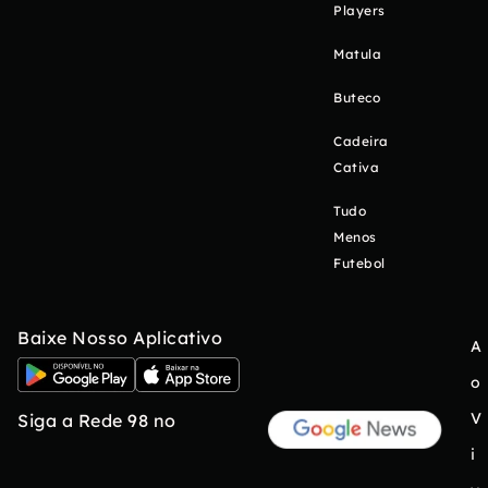
Players
Matula
Buteco
Cadeira
Cativa
Tudo
Menos
Futebol
Baixe Nosso Aplicativo
A
o
V
Siga a Rede 98 no
i