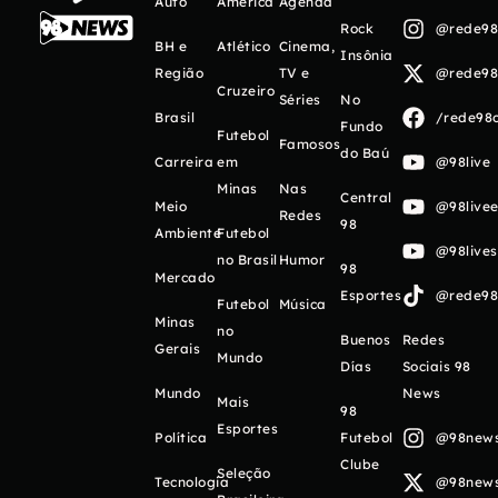
Auto
América
Agenda
Rock
@rede98o
BH e
Atlético
Cinema,
Insônia
Região
TV e
@rede98o
Cruzeiro
Séries
No
Brasil
/rede98o
Fundo
Futebol
Famosos
do Baú
Carreira
em
@98live
Minas
Nas
Central
Meio
@98livee
Redes
98
Ambiente
Futebol
@98live
no Brasil
Humor
98
Mercado
Esportes
@rede98o
Futebol
Música
Minas
no
Buenos
Redes
Gerais
Mundo
Días
Sociais 98
Mundo
News
Mais
98
Esportes
Política
Futebol
@98newso
Clube
Seleção
Tecnologia
@98newso