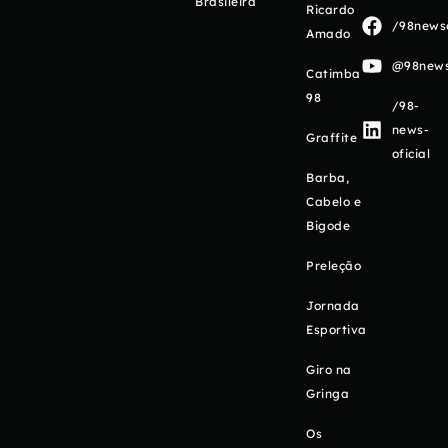
Brasileira
Ricardo
/98newso
Amado
@98newso
Catimba
98
/98-
news-
Graffite
oficial
Barba,
Cabelo e
Bigode
Preleção
Jornada
Esportiva
Giro na
Gringa
Os