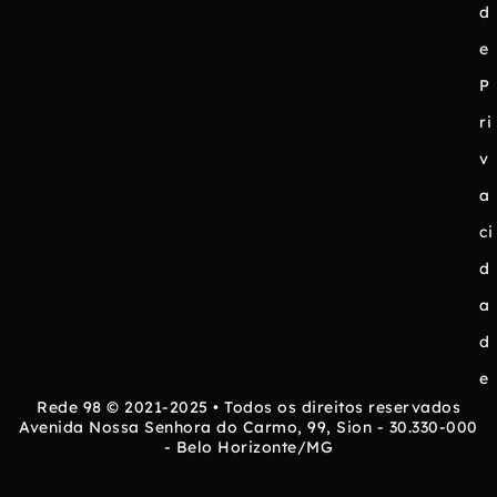
d
e
P
ri
v
a
ci
d
a
d
e
Rede 98 © 2021-2025 • Todos os direitos reservados
Avenida Nossa Senhora do Carmo, 99, Sion - 30.330-000
- Belo Horizonte/MG