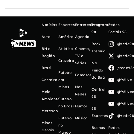
Notícias
Esportes
Entretenimento
Programas
Redes
98
Sociais 98
Auto
América
Agenda
Rock
@rede98o
BH e
Atlético
Cinema,
Insônia
Região
TV e
@rede98o
Cruzeiro
Séries
No
Brasil
/rede98o
Fundo
Futebol
Famosos
do Baú
Carreira
em
@98live
Minas
Nas
Central
Meio
@98livee
Redes
98
Ambiente
Futebol
@98live
no Brasil
Humor
98
Mercado
Esportes
@rede98o
Futebol
Música
Minas
no
Buenos
Redes
Gerais
Mundo