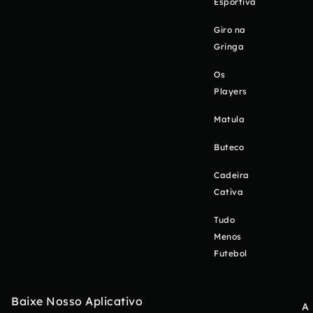
Esportiva
Giro na
Gringa
Os
Players
Matula
Buteco
Cadeira
Cativa
Tudo
Menos
Futebol
Baixe Nosso Aplicativo
A