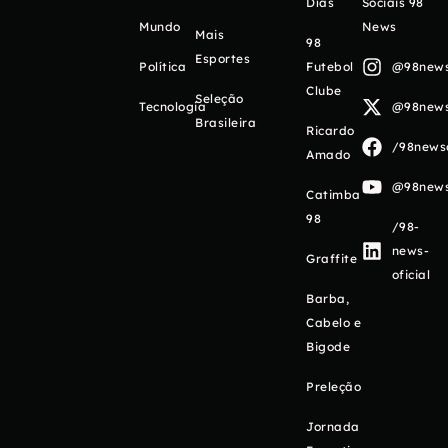
Días
Sociais 98
Mundo
News
Mais
98
Esportes
Política
Futebol
@98newso
Clube
Seleção
Tecnologia
@98newso
Brasileira
Ricardo
/98newso
Amado
@98newso
Catimba
98
/98-
news-
Graffite
oficial
Barba,
Cabelo e
Bigode
Preleção
Jornada