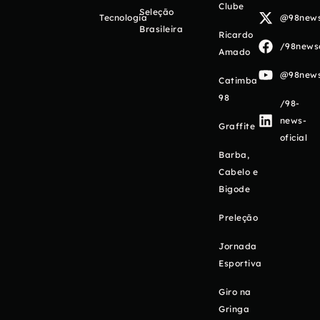
Clube
Seleção
Tecnologia
@98newso
Brasileira
Ricardo
/98newso
Amado
@98newso
Catimba
98
/98-
news-
Graffite
oficial
Barba,
Cabelo e
Bigode
Preleção
Jornada
Esportiva
Giro na
Gringa