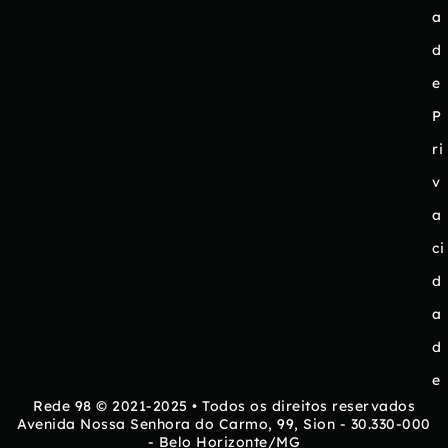
a
d
e
P
ri
v
a
ci
d
a
d
e
Rede 98 © 2021-2025 • Todos os direitos reservados
Avenida Nossa Senhora do Carmo, 99, Sion - 30.330-000
- Belo Horizonte/MG