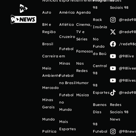
Notícias
Esportes
Entretenimento
Programas
Redes
98
Sociais 98
Auto
América
Agenda
Rock
@rede98o
BH e
Atlético
Cinema,
Insônia
Região
TV e
@rede98o
Cruzeiro
Séries
No
Brasil
/rede98o
Fundo
Futebol
Famosos
do Baú
Carreira
em
@98live
Minas
Nas
Central
Meio
@98livee
Redes
98
Ambiente
Futebol
@98live
no Brasil
Humor
98
Mercado
Esportes
@rede98o
Futebol
Música
Minas
no
Buenos
Redes
Gerais
Mundo
Días
Sociais 98
Mundo
News
Mais
98
Esportes
Política
Futebol
@98newso