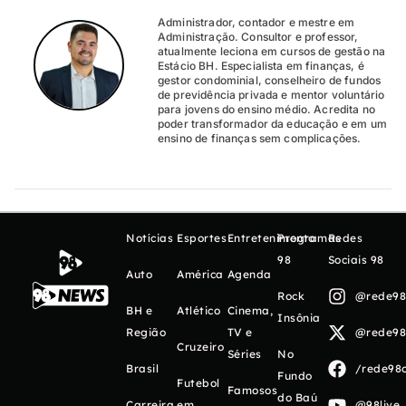
Administrador, contador e mestre em
Administração. Consultor e professor,
atualmente leciona em cursos de gestão na
Estácio BH. Especialista em finanças, é
gestor condominial, conselheiro de fundos
de previdência privada e mentor voluntário
para jovens do ensino médio. Acredita no
poder transformador da educação e em um
ensino de finanças sem complicações.
Notícias
Esportes
Entretenimento
Programas
Redes
98
Sociais 98
Auto
América
Agenda
Rock
@rede98o
BH e
Atlético
Cinema,
Insônia
Região
TV e
@rede98o
Cruzeiro
Séries
No
Brasil
/rede98o
Fundo
Futebol
Famosos
do Baú
Carreira
em
@98live