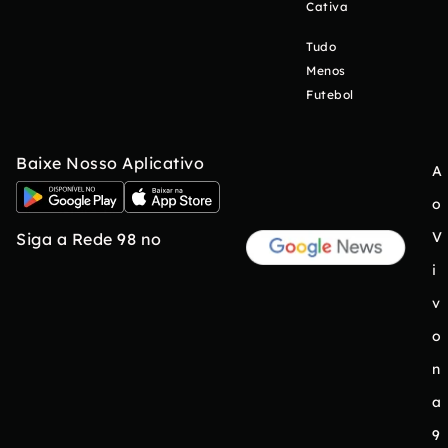
Cativa
Tudo
Menos
Futebol
Baixe Nosso Aplicativo
A
o
V
Siga a Rede 98 no
i
v
o
n
a
9