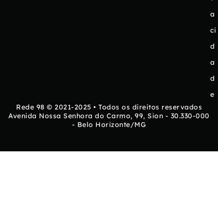
a
ci
d
a
d
e
Rede 98 © 2021-2025 • Todos os direitos reservados
Avenida Nossa Senhora do Carmo, 99, Sion - 30.330-000
- Belo Horizonte/MG