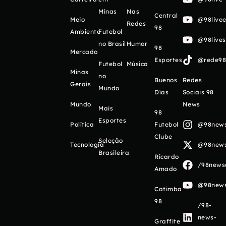
Minas
Nas
Central
Meio
@98livee
Redes
98
Ambiente
Futebol
@98live
no Brasil
Humor
98
Mercado
Esportes
@rede98o
Futebol
Música
Minas
no
Buenos
Redes
Gerais
Mundo
Días
Sociais 98
Mundo
News
Mais
98
Esportes
Política
Futebol
@98newso
Clube
Seleção
Tecnologia
@98newso
Brasileira
Ricardo
/98newso
Amado
@98newso
Catimba
98
/98-
news-
Graffite