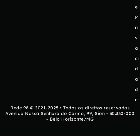
e
P
ri
v
a
ci
d
a
d
e
Rede 98 © 2021-2025 • Todos os direitos reservados
Avenida Nossa Senhora do Carmo, 99, Sion - 30.330-000
- Belo Horizonte/MG