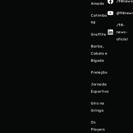
/98newso
Amado
@98newso
Catimba
98
/98-
news-
Graffite
oficial
Barba,
Cabelo e
Bigode
Preleção
Jornada
Esportiva
Giro na
Gringa
Os
Players