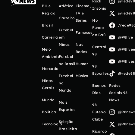
Rock
@rede98o
BH e
Atlético
Cinema,
Insônia
Região
TV e
@rede98o
Cruzeiro
Séries
No
Brasil
/rede98o
Fundo
Futebol
Famosos
do Baú
Carreira
em
@98live
Minas
Nas
Central
Meio
@98livee
Redes
98
Ambiente
Futebol
@98live
no Brasil
Humor
98
Mercado
Esportes
@rede98o
Futebol
Música
Minas
no
Buenos
Redes
Gerais
Mundo
Días
Sociais 98
Mundo
News
Mais
98
Esportes
Política
Futebol
@98newso
Clube
Seleção
Tecnologia
@98newso
Brasileira
Ricardo