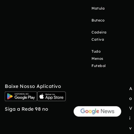
Matula
Buteco
Cadeira
Cativa
Tudo
Menos
Futebol
Baixe Nosso Aplicativo
A
o
V
Siga a Rede 98 no
i
v