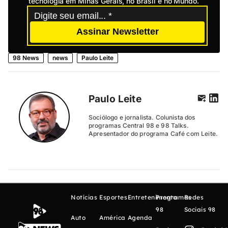
tecnologia em Minas Gerais, no Brasil e no Mundo.
Assinar Newsletter
98 News
news
Paulo Leite
Paulo Leite
Sociólogo e jornalista. Colunista dos
programas Central 98 e 98 Talks.
Apresentador do programa Café com Leite.
Notícias
Esportes
Entretenimento
Programas
Redes
98
Sociais 98
Auto
América
Agenda