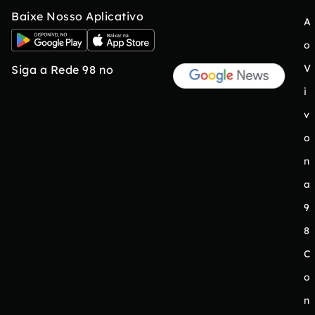
Baixe Nosso Aplicativo
A
o
V
Siga a Rede 98 no
i
v
o
n
a
9
8
C
o
n