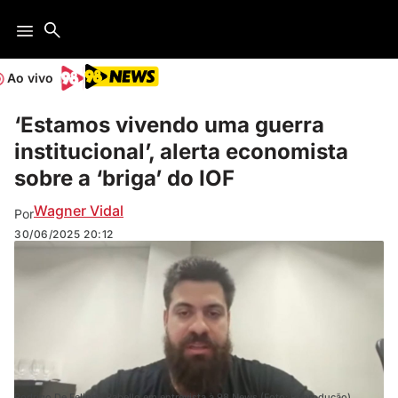
Ao vivo
‘Estamos vivendo uma guerra
institucional’, alerta economista
sobre a ‘briga’ do IOF
Wagner Vidal
Por
30/06/2025
20:12
Rodrigo De Felippe Rabello em entrevista à 98 News (Foto: Reprodução)