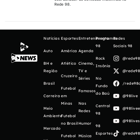
Rede 98.
Notícias
Esportes
Entretenimento
Programas
Redes
98
Sociais 98
Auto
América
Agenda
Rock
@rede98o
BH e
Atlético
Cinema,
Insônia
Região
TV e
@rede98o
Cruzeiro
Séries
No
Brasil
/rede98o
Fundo
Futebol
Famosos
do Baú
Carreira
em
@98live
Minas
Nas
Central
Meio
@98livee
Redes
98
Ambiente
Futebol
@98live
no Brasil
Humor
98
Mercado
Esportes
@rede98o
Futebol
Música