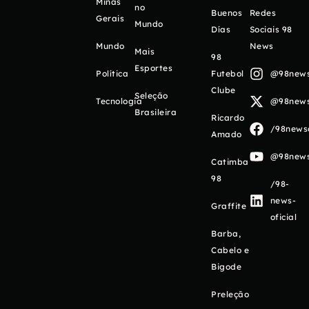
Minas
no
Buenos
Redes
Gerais
Mundo
Días
Sociais 98
Mundo
News
Mais
98
Esportes
Política
Futebol
@98newso
Clube
Seleção
Tecnologia
@98newso
Brasileira
Ricardo
/98newso
Amado
@98newso
Catimba
98
/98-
news-
Graffite
oficial
Barba,
Cabelo e
Bigode
Preleção