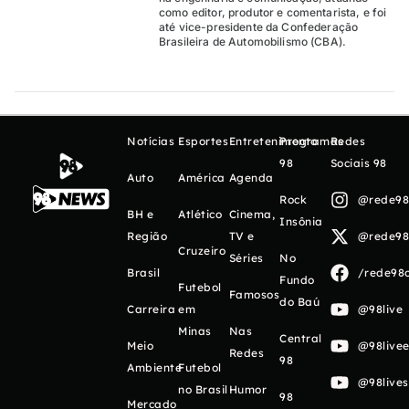
como editor, produtor e comentarista, e foi
até vice-presidente da Confederação
Brasileira de Automobilismo (CBA).
Notícias
Esportes
Entretenimento
Programas
Redes
98
Sociais 98
Auto
América
Agenda
Rock
@rede98o
BH e
Atlético
Cinema,
Insônia
Região
TV e
@rede98o
Cruzeiro
Séries
No
Brasil
/rede98o
Fundo
Futebol
Famosos
do Baú
Carreira
em
@98live
Minas
Nas
Central
Meio
@98livee
Redes
98
Ambiente
Futebol
@98live
no Brasil
Humor
98
Mercado