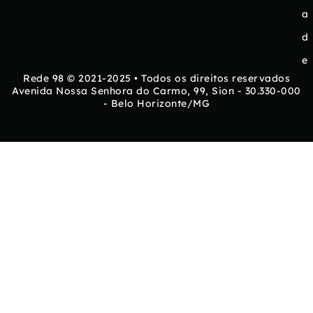
a
d
e
Rede 98 © 2021-2025 • Todos os direitos reservados
Avenida Nossa Senhora do Carmo, 99, Sion - 30.330-000
- Belo Horizonte/MG