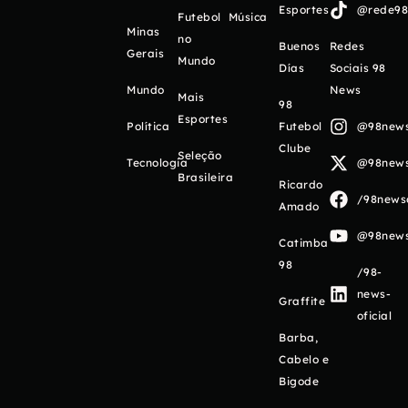
Esportes
@rede98o
Futebol
Música
Minas
no
Buenos
Redes
Gerais
Mundo
Días
Sociais 98
Mundo
News
Mais
98
Esportes
Política
Futebol
@98newso
Clube
Seleção
Tecnologia
@98newso
Brasileira
Ricardo
/98newso
Amado
@98newso
Catimba
98
/98-
news-
Graffite
oficial
Barba,
Cabelo e
Bigode