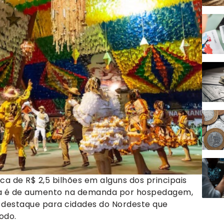
a de R$ 2,5 bilhões em alguns dos principais
tiva é de aumento na demanda por hospedagem,
m destaque para cidades do Nordeste que
odo.