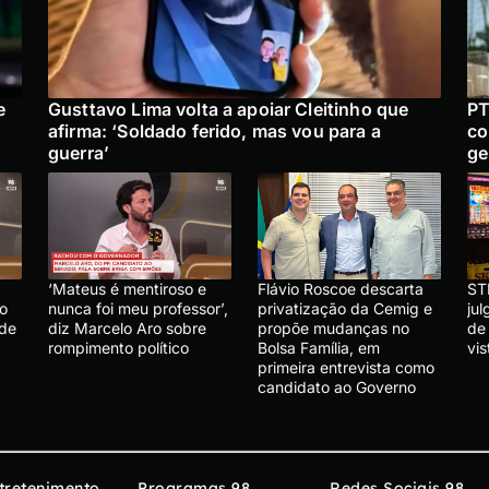
e
Gusttavo Lima volta a apoiar Cleitinho que
PT
afirma: ‘Soldado ferido, mas vou para a
co
guerra’
ge
‘Mateus é mentiroso e
Flávio Roscoe descarta
ST
lo
nunca foi meu professor’,
privatização da Cemig e
ju
 de
diz Marcelo Aro sobre
propõe mudanças no
de
rompimento político
Bolsa Família, em
vis
primeira entrevista como
candidato ao Governo
tretenimento
Programas 98
Redes Sociais 98