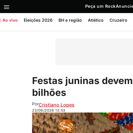
Peça um Rock
Anuncie
Ao vivo
Eleições 2026
BH e região
Atlético
Cruzeiro
Festas juninas devem
bilhões
Por
Cristiano Lopes
23/06/2026
13:53