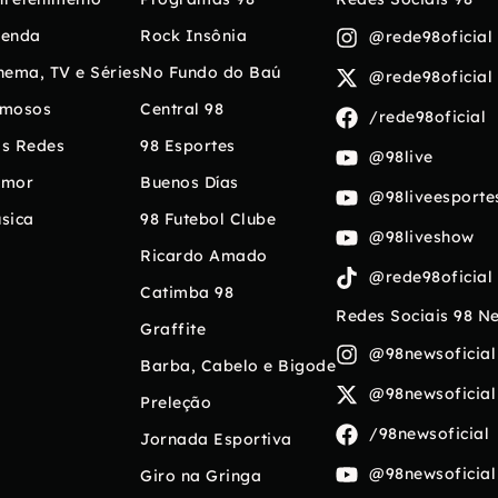
enda
Rock Insônia
@rede98oficial
nema, TV e Séries
No Fundo do Baú
@rede98oficial
mosos
Central 98
/rede98oficial
s Redes
98 Esportes
@98live
umor
Buenos Días
@98liveesporte
sica
98 Futebol Clube
@98liveshow
Ricardo Amado
@rede98oficial
Catimba 98
Redes Sociais 98 N
Graffite
@98newsoficial
Barba, Cabelo e Bigode
@98newsoficial
Preleção
/98newsoficial
Jornada Esportiva
@98newsoficial
Giro na Gringa