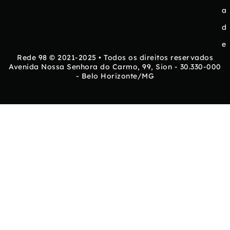
a
d
e
Rede 98 © 2021-2025 • Todos os direitos reservados
Avenida Nossa Senhora do Carmo, 99, Sion - 30.330-000
- Belo Horizonte/MG