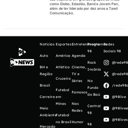
como Globo, Estadão, Band e Jovem Pan,
além de ter liderado por dez anos a Tawil
Comunicação.
Notícias
Esportes
Entretenimento
Programas
Redes
98
Sociais 98
Auto
América
Agenda
Rock
@rede98o
BH e
Atlético
Cinema,
Insônia
Região
TV e
@rede98o
Cruzeiro
Séries
No
Brasil
/rede98o
Fundo
Futebol
Famosos
do Baú
Carreira
em
@98live
Minas
Nas
Central
Meio
@98livee
Redes
98
Ambiente
Futebol
@98live
no Brasil
Humor
98
Mercado