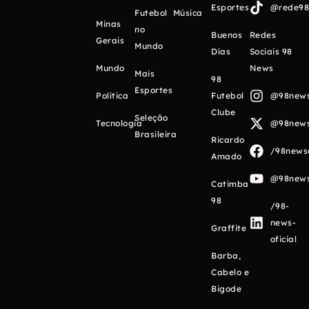
Esportes
@rede98o
Futebol
Música
Minas
no
Buenos
Redes
Gerais
Mundo
Días
Sociais 98
Mundo
News
Mais
98
Esportes
Política
Futebol
@98newso
Clube
Seleção
Tecnologia
@98newso
Brasileira
Ricardo
/98newso
Amado
@98newso
Catimba
98
/98-
news-
Graffite
oficial
Barba,
Cabelo e
Bigode