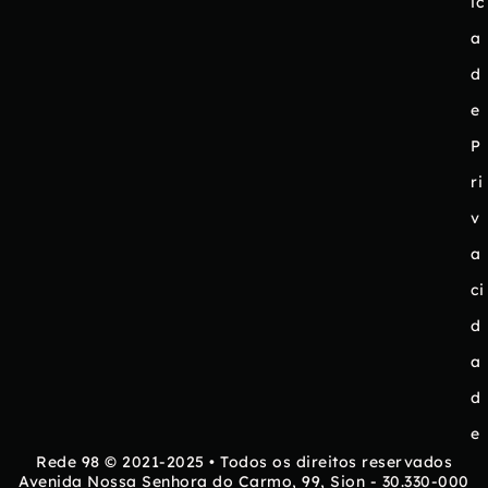
ic
a
d
e
P
ri
v
a
ci
d
a
d
e
Rede 98 © 2021-2025 • Todos os direitos reservados
Avenida Nossa Senhora do Carmo, 99, Sion - 30.330-000