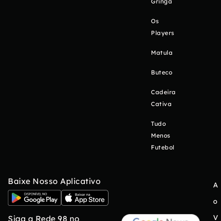
Gringa
Os
Players
Matula
Buteco
Cadeira
Cativa
Tudo
Menos
Futebol
Baixe Nosso Aplicativo
A
o
V
Siga a Rede 98 no