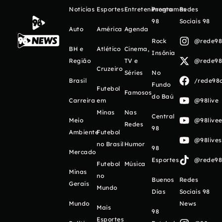
Notícias
Esportes
Entretenimento
Programas
Redes
98
Sociais 98
Auto
América
Agenda
Rock
@rede98o
BH e
Atlético
Cinema,
Insônia
Região
TV e
@rede98o
Cruzeiro
Séries
No
Brasil
/rede98o
Fundo
Futebol
Famosos
do Baú
Carreira
em
@98live
Minas
Nas
Central
Meio
@98livee
Redes
98
Ambiente
Futebol
@98live
no Brasil
Humor
98
Mercado
Esportes
@rede98o
Futebol
Música
Minas
no
Buenos
Redes
Gerais
Mundo
Días
Sociais 98
Mundo
News
Mais
98
Esportes