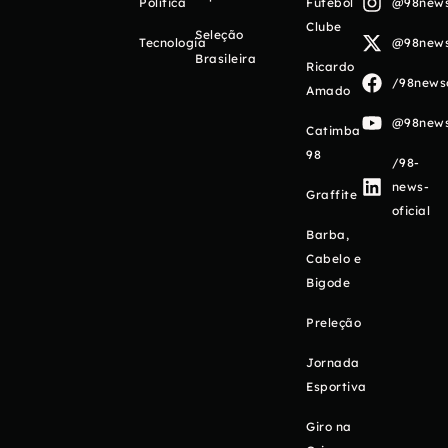
Política
Futebol
@98newso
Clube
Seleção
Tecnologia
@98newso
Brasileira
Ricardo
/98newso
Amado
@98newso
Catimba
98
/98-
news-
Graffite
oficial
Barba,
Cabelo e
Bigode
Preleção
Jornada
Esportiva
Giro na