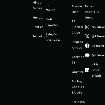
Minas
no
Buenos
Redes
Gerais
Mundo
Días
Sociais 98
Mundo
News
Mais
98
Esportes
Política
Futebol
@98newso
Clube
Seleção
Tecnologia
@98newso
Brasileira
Ricardo
/98newso
Amado
@98newso
Catimba
98
/98-
news-
Graffite
oficial
Barba,
Cabelo e
Bigode
Preleção