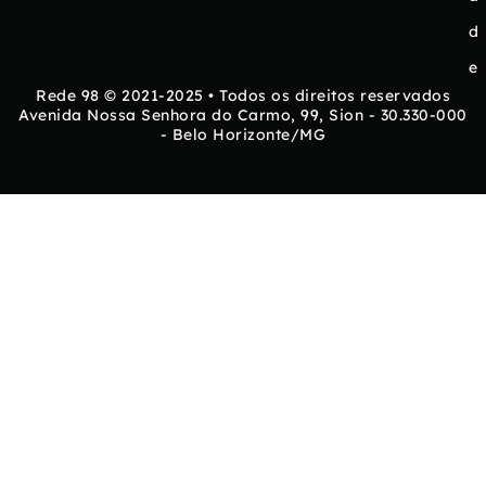
d
e
Rede 98 © 2021-2025 • Todos os direitos reservados
Avenida Nossa Senhora do Carmo, 99, Sion - 30.330-000
- Belo Horizonte/MG