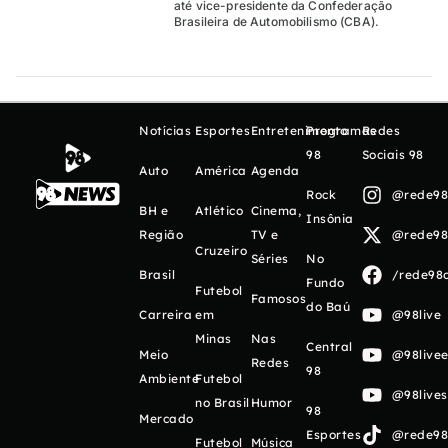
até vice-presidente da Confederação
Brasileira de Automobilismo (CBA).
Notícias
Esportes
Entretenimento
Programas
Redes
98
Sociais 98
Auto
América
Agenda
Rock
@rede98o
BH e
Atlético
Cinema,
Insônia
Região
TV e
@rede98o
Cruzeiro
Séries
No
Brasil
/rede98o
Fundo
Futebol
Famosos
do Baú
Carreira
em
@98live
Minas
Nas
Central
Meio
@98livee
Redes
98
Ambiente
Futebol
@98live
no Brasil
Humor
98
Mercado
Esportes
@rede98o
Futebol
Música