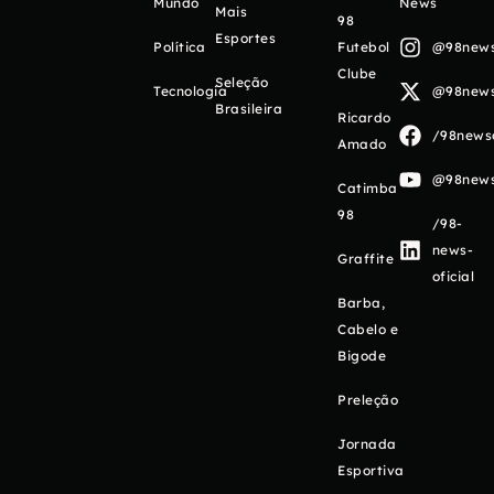
Mundo
News
Mais
98
Esportes
Política
Futebol
@98newso
Clube
Seleção
Tecnologia
@98newso
Brasileira
Ricardo
/98newso
Amado
@98newso
Catimba
98
/98-
news-
Graffite
oficial
Barba,
Cabelo e
Bigode
Preleção
Jornada
Esportiva