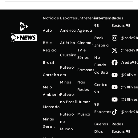
Notícias
Esportes
Entretenimento
Programas
Redes
98
Sociais 98
Auto
América
Agenda
Rock
@rede98o
BH e
Atlético
Cinema,
Insônia
Região
TV e
@rede98o
Cruzeiro
Séries
No
Brasil
/rede98o
Fundo
Futebol
Famosos
do Baú
Carreira
em
@98live
Minas
Nas
Central
Meio
@98livee
Redes
98
Ambiente
Futebol
@98live
no Brasil
Humor
98
Mercado
Esportes
@rede98o
Futebol
Música
Minas
no
Buenos
Redes
Gerais
Mundo
Días
Sociais 98