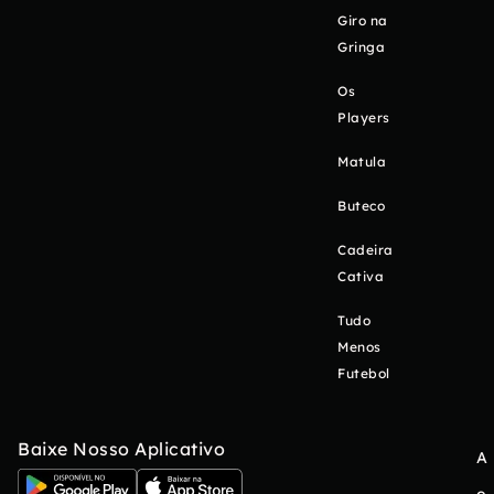
Giro na
Gringa
Os
Players
Matula
Buteco
Cadeira
Cativa
Tudo
Menos
Futebol
Baixe Nosso Aplicativo
A