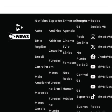
Notícias
Esportes
Entretenimento
Programas
Redes
98
Sociais 98
Auto
América
Agenda
Rock
@rede98o
BH e
Atlético
Cinema,
Insônia
Região
TV e
@rede98o
Cruzeiro
Séries
No
Brasil
/rede98o
Fundo
Futebol
Famosos
do Baú
Carreira
em
@98live
Minas
Nas
Central
Meio
@98livee
Redes
98
Ambiente
Futebol
@98live
no Brasil
Humor
98
Mercado
Esportes
@rede98o
Futebol
Música
Minas
no
Buenos
Redes
Gerais
Mundo