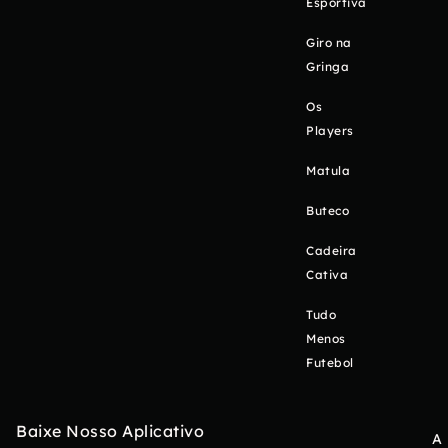
Esportiva
Giro na
Gringa
Os
Players
Matula
Buteco
Cadeira
Cativa
Tudo
Menos
Futebol
Baixe Nosso Aplicativo
A