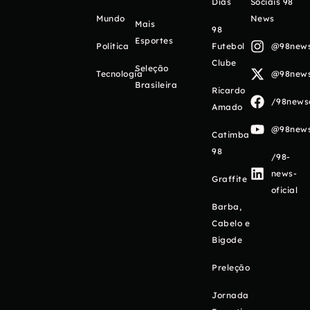
Días
Sociais 98
Mundo
News
Mais
98
Esportes
Política
Futebol
@98newso
Clube
Seleção
Tecnologia
@98newso
Brasileira
Ricardo
/98newso
Amado
@98newso
Catimba
98
/98-
news-
Graffite
oficial
Barba,
Cabelo e
Bigode
Preleção
Jornada