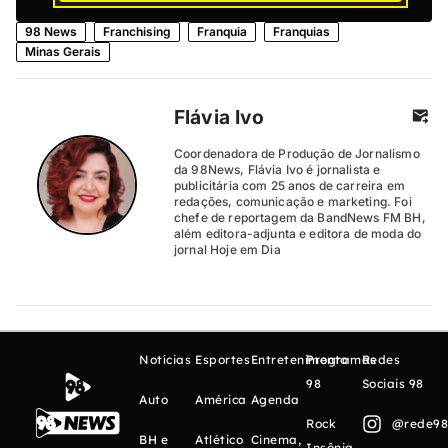
98 News
Franchising
Franquia
Franquias
Minas Gerais
Flávia Ivo
Coordenadora de Produção de Jornalismo
da 98News, Flávia Ivo é jornalista e
publicitária com 25 anos de carreira em
redações, comunicação e marketing. Foi
chefe de reportagem da BandNews FM BH,
além editora-adjunta e editora de moda do
jornal Hoje em Dia
Notícias
Esportes
Entretenimento
Programas
Redes
98
Sociais 98
Auto
América
Agenda
Rock
@rede98o
BH e
Atlético
Cinema,
Insônia