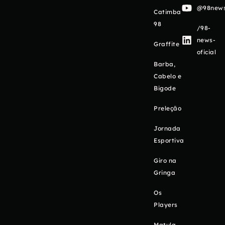
@98newso
Catimba
98
/98-
news-
Graffite
oficial
Barba,
Cabelo e
Bigode
Preleção
Jornada
Esportiva
Giro na
Gringa
Os
Players
Matula