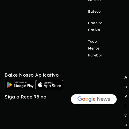
Buteco
Cadeira
Cativa
Tudo
Menos
Futebol
Baixe Nosso Aplicativo
A
o
V
Siga a Rede 98 no
i
v
o