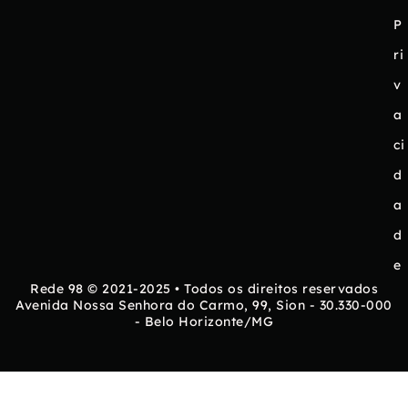
P
ri
v
a
ci
d
a
d
e
Rede 98 © 2021-2025 • Todos os direitos reservados
Avenida Nossa Senhora do Carmo, 99, Sion - 30.330-000
- Belo Horizonte/MG