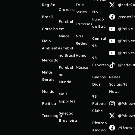
Região
TV e
@rede98o
Cruzeiro
Séries
No
Brasil
/rede98o
Fundo
Futebol
Famosos
do Baú
Carreira
em
@98live
Minas
Nas
Central
Meio
@98livee
Redes
98
Ambiente
Futebol
@98live
no Brasil
Humor
98
Mercado
Esportes
@rede98o
Futebol
Música
Minas
no
Buenos
Redes
Gerais
Mundo
Días
Sociais 98
Mundo
News
Mais
98
Esportes
Política
Futebol
@98newso
Clube
Seleção
Tecnologia
@98newso
Brasileira
Ricardo
/98newso
Amado