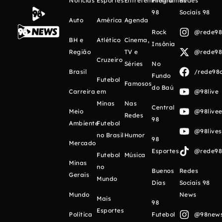
Notícias
Esportes
Entretenimento
Programas
Redes
98
Sociais 98
Auto
América
Agenda
Rock
@rede98o
BH e
Atlético
Cinema,
Insônia
Região
TV e
@rede98o
Cruzeiro
Séries
No
Brasil
/rede98o
Fundo
Futebol
Famosos
do Baú
Carreira
em
@98live
Minas
Nas
Central
Meio
@98livee
Redes
98
Ambiente
Futebol
@98live
no Brasil
Humor
98
Mercado
Esportes
@rede98o
Futebol
Música
Minas
no
Buenos
Redes
Gerais
Mundo
Días
Sociais 98
Mundo
News
Mais
98
Esportes
Política
Futebol
@98newso