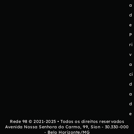
a
d
e
P
ri
v
a
ci
d
a
d
e
Rede 98 © 2021-2025 • Todos os direitos reservados
Avenida Nossa Senhora do Carmo, 99, Sion - 30.330-000
- Belo Horizonte/MG