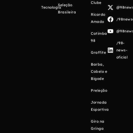
Clube
Seleção
Tecnologia
@98newso
Brasileira
Ricardo
/98newso
Amado
@98newso
Catimba
98
/98-
news-
Graffite
oficial
Barba,
Cabelo e
Bigode
Preleção
Jornada
Esportiva
Giro na
Gringa