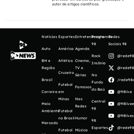
autor de artigos científicos.
Notícias
Esportes
Entretenimento
Programas
Redes
98
Sociais 98
Auto
América
Agenda
Rock
@rede98o
BH e
Atlético
Cinema,
Insônia
Região
TV e
@rede98o
Cruzeiro
Séries
No
Brasil
/rede98o
Fundo
Futebol
Famosos
do Baú
Carreira
em
@98live
Minas
Nas
Central
Meio
@98livee
Redes
98
Ambiente
Futebol
@98live
no Brasil
Humor
98
Mercado
Esportes
@rede98o
Futebol
Música