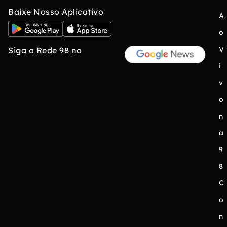
Baixe Nosso Aplicativo
A
o
V
Siga a Rede 98 no
i
v
o
n
a
9
8
C
o
n