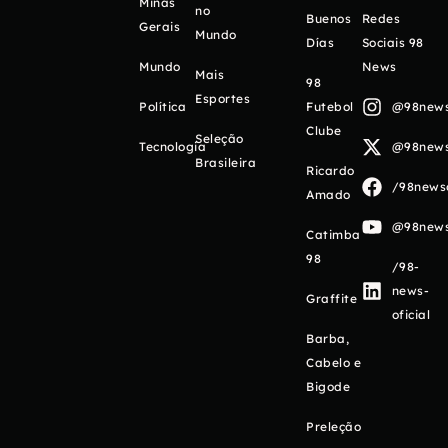
Minas
no
Buenos
Redes
Gerais
Mundo
Días
Sociais 98
Mundo
News
Mais
98
Esportes
Política
Futebol
@98newso
Clube
Seleção
Tecnologia
@98newso
Brasileira
Ricardo
/98newso
Amado
@98newso
Catimba
98
/98-
news-
Graffite
oficial
Barba,
Cabelo e
Bigode
Preleção