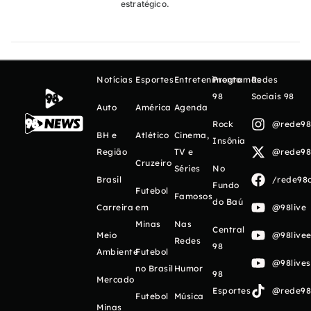
estratégico.
Notícias
Esportes
Entretenimento
Programas
Redes
98
Sociais 98
Auto
América
Agenda
Rock
@rede98o
BH e
Atlético
Cinema,
Insônia
Região
TV e
@rede98o
Cruzeiro
Séries
No
Brasil
/rede98o
Fundo
Futebol
Famosos
do Baú
Carreira
em
@98live
Minas
Nas
Central
Meio
@98livee
Redes
98
Ambiente
Futebol
@98live
no Brasil
Humor
98
Mercado
Esportes
@rede98o
Futebol
Música
Minas