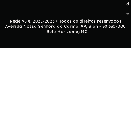
d
e
Rede 98 © 2021-2025 • Todos os direitos reservados
Avenida Nossa Senhora do Carmo, 99, Sion - 30.330-000
- Belo Horizonte/MG