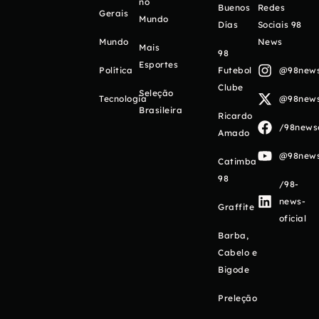
no
Buenos
Redes
Gerais
Mundo
Días
Sociais 98
Mundo
News
Mais
98
Esportes
Política
Futebol
@98newso
Clube
Seleção
Tecnologia
@98newso
Brasileira
Ricardo
/98newso
Amado
@98newso
Catimba
98
/98-
news-
Graffite
oficial
Barba,
Cabelo e
Bigode
Preleção