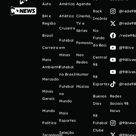
Auto
América
Agenda
Rock
@rede98o
BH e
Atlético
Cinema,
Insônia
Região
TV e
@rede98o
Cruzeiro
Séries
No
Brasil
/rede98o
Fundo
Futebol
Famosos
do Baú
Carreira
em
@98live
Minas
Nas
Central
Meio
@98livee
Redes
98
Ambiente
Futebol
@98live
no Brasil
Humor
98
Mercado
Esportes
@rede98o
Futebol
Música
Minas
no
Buenos
Redes
Gerais
Mundo
Días
Sociais 98
Mundo
News
Mais
98
Esportes
Política
Futebol
@98newso
Clube
Seleção
Tecnologia
@98newso