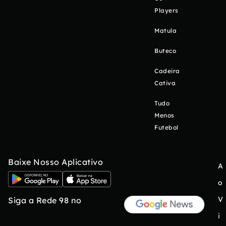
Players
Matula
Buteco
Cadeira
Cativa
Tudo
Menos
Futebol
Baixe Nosso Aplicativo
A
o
V
Siga a Rede 98 no
i