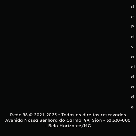
d
e
P
ri
v
a
ci
d
a
d
e
Rede 98 © 2021-2025 • Todos os direitos reservados
Avenida Nossa Senhora do Carmo, 99, Sion - 30.330-000
- Belo Horizonte/MG