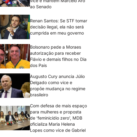
vice e mantém Marcelo Aro
ao Senado
Renan Santos: Se STF tomar
decisão ilegal, ela não será
cumprida em meu governo
Bolsonaro pede a Moraes
autorização para receber
Flávio e demais filhos no Dia
dos Pais
Augusto Cury anuncia Júlio
Delgado como vice e
propõe mudança no regime
brasileiro
Com defesa de mais espaço
para mulheres e proposta
de ‘feminicídio zero’, MDB
oficializa Maria Helena
Lopes como vice de Gabriel