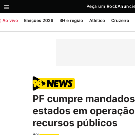
Peça um Rock
Anuncie
Ao vivo
Eleições 2026
BH e região
Atlético
Cruzeiro
PF cumpre mandados 
estados em operação
recursos públicos
Por