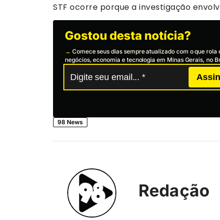
STF ocorre porque a investigação envol
Gostou desta notícia?
→
Comece seus dias sempre atualizado com o que rola 
negócios, economia e tecnologia em Minas Gerais, no Br
Assin
98 News
Redação