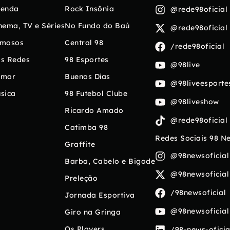
enda
Rock Insônia
@rede98oficial
nema, TV e Séries
No Fundo do Baú
@rede98oficial
mosos
Central 98
/rede98oficial
s Redes
98 Esportes
@98live
umor
Buenos Días
@98liveesporte
sica
98 Futebol Clube
@98liveshow
Ricardo Amado
@rede98oficial
Catimba 98
Redes Sociais 98 N
Graffite
@98newsoficial
Barba, Cabelo e Bigode
@98newsoficial
Preleção
/98newsoficial
Jornada Esportiva
@98newsoficial
Giro na Gringa
Os Players
/98-news-oficia