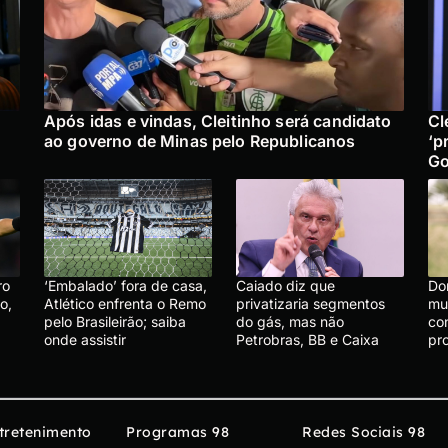
Após idas e vindas, Cleitinho será candidato
Cl
ao governo de Minas pelo Republicanos
‘p
Go
ro
‘Embalado’ fora de casa,
Caiado diz que
Do
o,
Atlético enfrenta o Remo
privatizaria segmentos
mu
pelo Brasileirão; saiba
do gás, mas não
co
onde assistir
Petrobras, BB e Caixa
pr
tretenimento
Programas 98
Redes Sociais 98