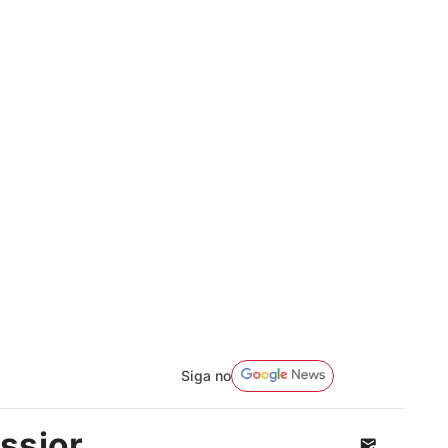
Siga no
ssior