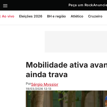
Peça um Rock
Anuncie
Ao vivo
Eleições 2026
BH e região
Atlético
Cruzeiro
Mobilidade ativa avan
ainda trava
Por
Sérgio Myssior
19/03/2026
12:13