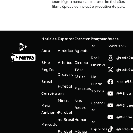
tecnológica numa das maiores instituições
filantrópicas de inclusão produtiva do país.
Notícias
Esportes
Entretenimento
Programas
Redes
98
Sociais 98
Auto
América
Agenda
Rock
@rede98o
BH e
Atlético
Cinema,
Insônia
Região
TV e
@rede98o
Cruzeiro
Séries
No
Brasil
/rede98o
Fundo
Futebol
Famosos
do Baú
Carreira
em
@98live
Minas
Nas
Central
Meio
@98livee
Redes
98
Ambiente
Futebol
@98live
no Brasil
Humor
98
Mercado
Esportes
@rede98o
Futebol
Música