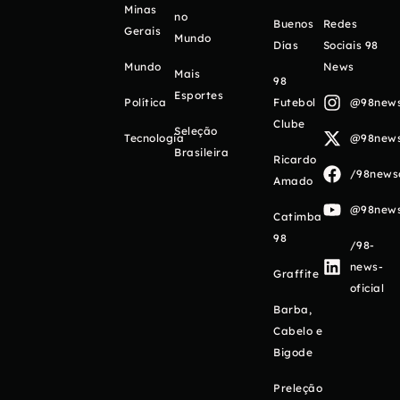
Minas
no
Buenos
Redes
Gerais
Mundo
Días
Sociais 98
Mundo
News
Mais
98
Esportes
Política
Futebol
@98newso
Clube
Seleção
Tecnologia
@98newso
Brasileira
Ricardo
/98newso
Amado
@98newso
Catimba
98
/98-
news-
Graffite
oficial
Barba,
Cabelo e
Bigode
Preleção