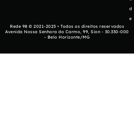
d
e
Rede 98 © 2021-2025 • Todos os direitos reservados
Avenida Nossa Senhora do Carmo, 99, Sion - 30.330-000
- Belo Horizonte/MG