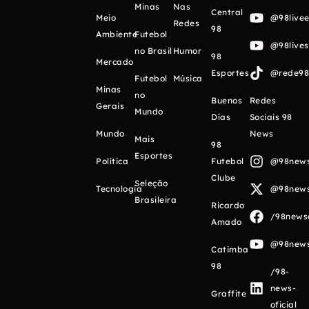
Minas
Nas
Central
Meio
@98livee
Redes
98
Ambiente
Futebol
@98live
no Brasil
Humor
98
Mercado
Esportes
@rede98o
Futebol
Música
Minas
no
Buenos
Redes
Gerais
Mundo
Días
Sociais 98
Mundo
News
Mais
98
Esportes
Política
Futebol
@98newso
Clube
Seleção
Tecnologia
@98newso
Brasileira
Ricardo
/98newso
Amado
@98newso
Catimba
98
/98-
news-
Graffite
oficial