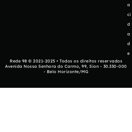
a
ci
d
a
d
e
Rede 98 © 2021-2025 • Todos os direitos reservados
Avenida Nossa Senhora do Carmo, 99, Sion - 30.330-000
- Belo Horizonte/MG