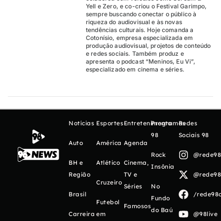
Yell e Zero, e co-criou o Festival Garimpo,
sempre buscando conectar o público à
riqueza do audiovisual e às novas
tendências culturais. Hoje comanda a
Cotonísio, empresa especializada em
produção audiovisual, projetos de conteúdo
e redes sociais. Também produz e
apresenta o podcast “Meninos, Eu Vi”,
especializado em cinema e séries.
Notícias
Esportes
Entretenimento
Programas
Redes
98
Sociais 98
Auto
América
Agenda
Rock
@rede98o
BH e
Atlético
Cinema,
Insônia
Região
TV e
@rede98o
Cruzeiro
Séries
No
Brasil
/rede98o
Fundo
Futebol
Famosos
do Baú
Carreira
em
@98live