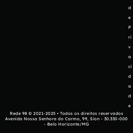
d
e
P
ri
v
a
ci
d
a
d
e
Rede 98 © 2021-2025 • Todos os direitos reservados
Avenida Nossa Senhora do Carmo, 99, Sion - 30.330-000
- Belo Horizonte/MG