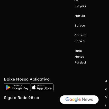
Os
Players
Matula
Buteco
Cadeira
Cativa
Tudo
Menos
Futebol
Baixe Nosso Aplicativo
A
o
V
Siga a Rede 98 no
i