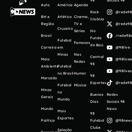
98
Sociais 98
Auto
América
Agenda
Rock
@rede98o
BH e
Atlético
Cinema,
Insônia
Região
TV e
@rede98o
Cruzeiro
Séries
No
Brasil
/rede98o
Fundo
Futebol
Famosos
do Baú
Carreira
em
@98live
Minas
Nas
Central
Meio
@98livee
Redes
98
Ambiente
Futebol
@98live
no Brasil
Humor
98
Mercado
Esportes
@rede98o
Futebol
Música
Minas
no
Buenos
Redes
Gerais
Mundo
Días
Sociais 98
Mundo
News
Mais
98
Esportes
Política
Futebol
@98newso
Clube
Seleção