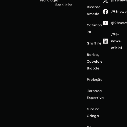
Tecnologia
@98newso
Brasileira
Ricardo
/98newso
Amado
@98newso
Catimba
98
/98-
news-
Graffite
oficial
Barba,
Cabelo e
Bigode
Preleção
Jornada
Esportiva
Giro na
Gringa