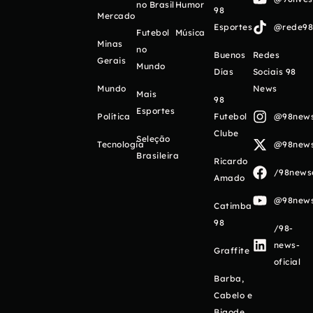
no Brasil
Humor
98
Mercado
Esportes
@rede98o
Futebol
Música
Minas
no
Buenos
Redes
Gerais
Mundo
Días
Sociais 98
Mundo
News
Mais
98
Esportes
Política
Futebol
@98newso
Clube
Seleção
Tecnologia
@98newso
Brasileira
Ricardo
/98newso
Amado
@98newso
Catimba
98
/98-
news-
Graffite
oficial
Barba,
Cabelo e
Bigode