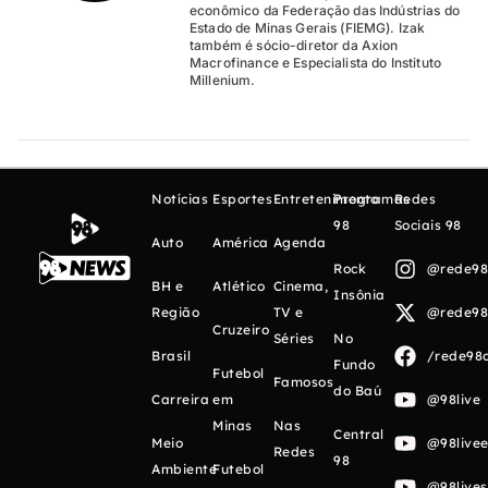
econômico da Federação das Indústrias do
Estado de Minas Gerais (FIEMG). Izak
também é sócio-diretor da Axion
Macrofinance e Especialista do Instituto
Millenium.
Notícias
Esportes
Entretenimento
Programas
Redes
98
Sociais 98
Auto
América
Agenda
Rock
@rede98o
BH e
Atlético
Cinema,
Insônia
Região
TV e
@rede98o
Cruzeiro
Séries
No
Brasil
/rede98o
Fundo
Futebol
Famosos
do Baú
Carreira
em
@98live
Minas
Nas
Central
Meio
@98livee
Redes
98
Ambiente
Futebol
@98live