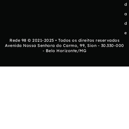
d
a
d
e
Rede 98 © 2021-2025 • Todos os direitos reservados
Avenida Nossa Senhora do Carmo, 99, Sion - 30.330-000
- Belo Horizonte/MG