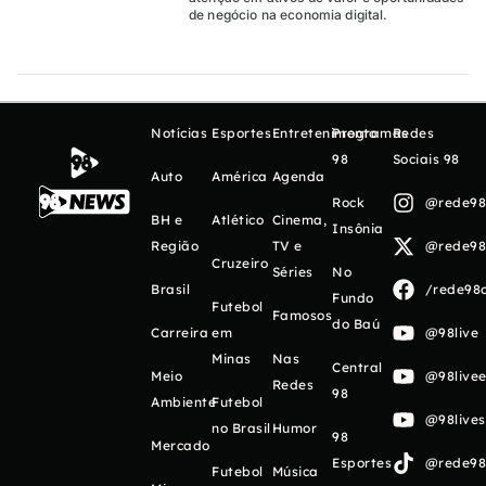
de negócio na economia digital.
Notícias
Esportes
Entretenimento
Programas
Redes
98
Sociais 98
Auto
América
Agenda
Rock
@rede98o
BH e
Atlético
Cinema,
Insônia
Região
TV e
@rede98o
Cruzeiro
Séries
No
Brasil
/rede98o
Fundo
Futebol
Famosos
do Baú
Carreira
em
@98live
Minas
Nas
Central
Meio
@98livee
Redes
98
Ambiente
Futebol
@98live
no Brasil
Humor
98
Mercado
Esportes
@rede98o
Futebol
Música