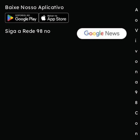
Baixe Nosso Aplicativo
A
o
V
Siga a Rede 98 no
i
v
o
n
a
9
8
C
o
n