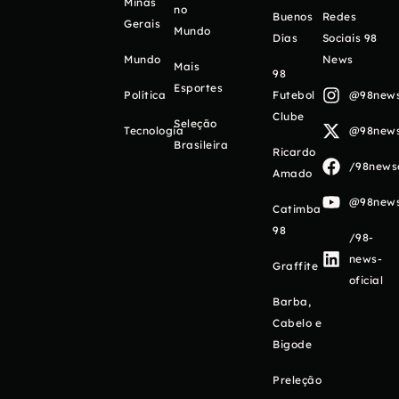
Minas
no
Buenos
Redes
Gerais
Mundo
Días
Sociais 98
Mundo
News
Mais
98
Esportes
Política
Futebol
@98newso
Clube
Seleção
Tecnologia
@98newso
Brasileira
Ricardo
/98newso
Amado
@98newso
Catimba
98
/98-
news-
Graffite
oficial
Barba,
Cabelo e
Bigode
Preleção