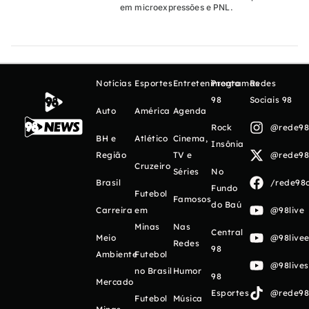
em microexpressões e PNL.
Notícias
Esportes
Entretenimento
Programas
Redes
98
Sociais 98
Auto
América
Agenda
Rock
@rede98o
BH e
Atlético
Cinema,
Insônia
Região
TV e
@rede98o
Cruzeiro
Séries
No
Brasil
/rede98o
Fundo
Futebol
Famosos
do Baú
Carreira
em
@98live
Minas
Nas
Central
Meio
@98livee
Redes
98
Ambiente
Futebol
@98live
no Brasil
Humor
98
Mercado
Esportes
@rede98o
Futebol
Música