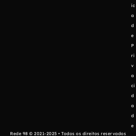
ic
a
d
e
P
ri
v
a
ci
d
a
d
e
Rede 98 © 2021-2025 • Todos os direitos reservados