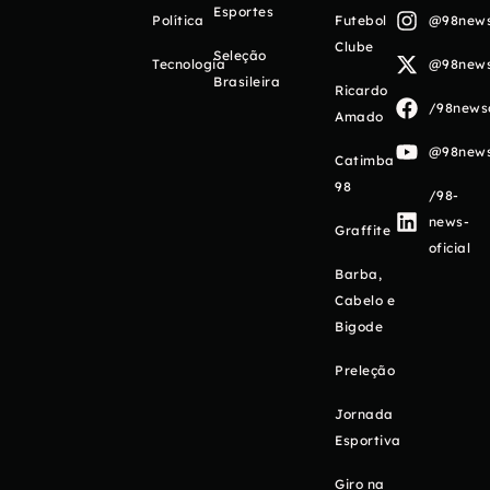
Esportes
Política
Futebol
@98newso
Clube
Seleção
Tecnologia
@98newso
Brasileira
Ricardo
/98newso
Amado
@98newso
Catimba
98
/98-
news-
Graffite
oficial
Barba,
Cabelo e
Bigode
Preleção
Jornada
Esportiva
Giro na