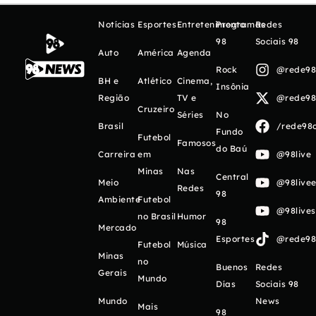
Notícias
Esportes
Entretenimento
Programas
Redes
98
Sociais 98
Auto
América
Agenda
Rock
@rede98o
BH e
Atlético
Cinema,
Insônia
Região
TV e
@rede98o
Cruzeiro
Séries
No
Brasil
/rede98o
Fundo
Futebol
Famosos
do Baú
Carreira
em
@98live
Minas
Nas
Central
Meio
@98livee
Redes
98
Ambiente
Futebol
@98live
no Brasil
Humor
98
Mercado
Esportes
@rede98o
Futebol
Música
Minas
no
Buenos
Redes
Gerais
Mundo
Días
Sociais 98
Mundo
News
Mais
98