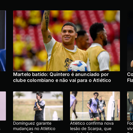
Martelo batido: Quintero é anunciado por
Co
clube colombiano e não vai para o Atlético
Fl
Domínguez garante
Atlético confirma nova
Foo
s
mudanças no Atlético
lesão de Scarpa, que
vi