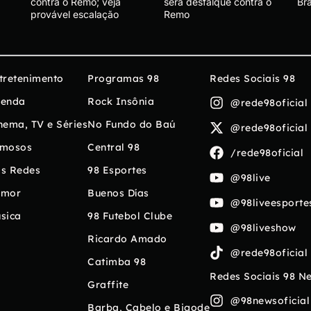
contra o Remo; veja
será desfalque contra o
Br
provável escalação
Remo
tretenimento
Programas 98
Redes Sociais 98
enda
Rock Insônia
@rede98oficial
nema, TV e Séries
No Fundo do Baú
@rede98oficial
mosos
Central 98
/rede98oficial
s Redes
98 Esportes
@98live
umor
Buenos Días
@98liveesporte
sica
98 Futebol Clube
@98liveshow
Ricardo Amado
@rede98oficial
Catimba 98
Redes Sociais 98 N
Graffite
@98newsoficial
Barba, Cabelo e Bigode