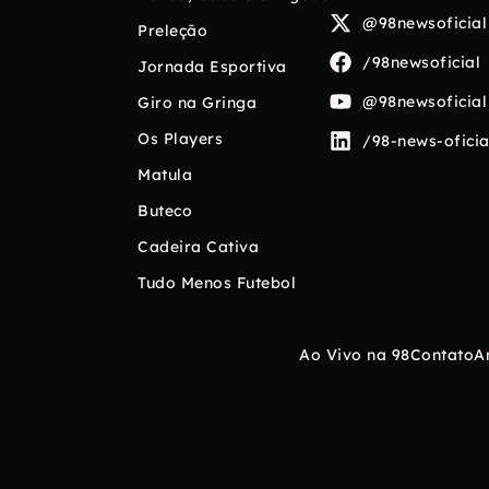
@98newsoficial
Preleção
/98newsoficial
Jornada Esportiva
@98newsoficial
Giro na Gringa
Os Players
/98-news-oficia
Matula
Buteco
Cadeira Cativa
Tudo Menos Futebol
Ao Vivo na 98
Contato
A