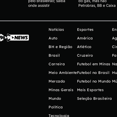
pelo Brasileirão; saiba
do gás, mas não
onde assistir
Petrobras, BB e Caixa
Notícias
Esportes
En
Auto
América
Ag
BH e Região
Atlético
Ci
Brasil
Cruzeiro
Fa
Carreira
Futebol em Minas
Na
Meio Ambiente
Futebol no Brasil
H
Mercado
Futebol no Mundo
Mú
Minas Gerais
Mais Esportes
Mundo
Seleção Brasileira
Política
Tecnologia