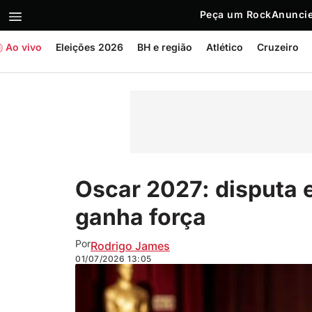
Peça um Rock
Anuncie
Ao vivo
Eleições 2026
BH e região
Atlético
Cruzeiro
Oscar 2027: disputa en
ganha força
Por
Rodrigo James
01/07/2026
13:05