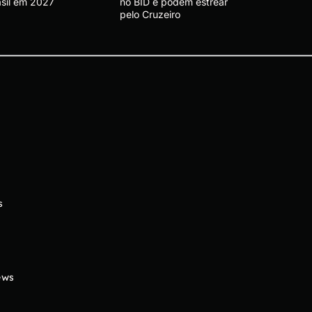
asil em 2027
no BID e podem estrear
pelo Cruzeiro
s
ews