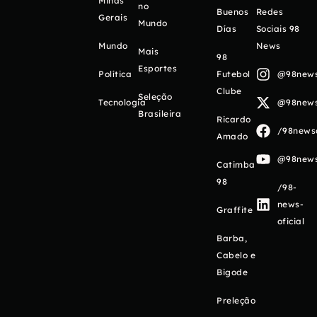
Minas
no
Buenos
Redes
Gerais
Mundo
Días
Sociais 98
Mundo
News
Mais
98
Esportes
Política
Futebol
@98newso
Clube
Seleção
Tecnologia
@98newso
Brasileira
Ricardo
/98newso
Amado
@98newso
Catimba
98
/98-
news-
Graffite
oficial
Barba,
Cabelo e
Bigode
Preleção