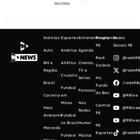
bicicleta
Notícias
Esportes
Entretenimento
Programas
Redes
98
Sociais 98
Auto
América
Agenda
Rock
@rede98o
BH e
Atlético
Cinema,
Insônia
Região
TV e
@rede98o
Cruzeiro
Séries
No
Brasil
/rede98o
Fundo
Futebol
Famosos
do Baú
Carreira
em
@98live
Minas
Nas
Central
Meio
@98livee
Redes
98
Ambiente
Futebol
@98live
no Brasil
Humor
98
Mercado
Esportes
@rede98o
Futebol
Música