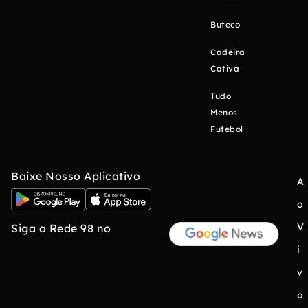
Buteco
Cadeira
Cativa
Tudo
Menos
Futebol
Baixe Nosso Aplicativo
A
o
V
Siga a Rede 98 no
i
v
o