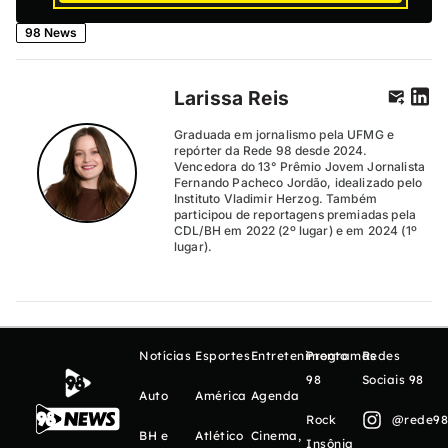
98 News
Larissa Reis
Graduada em jornalismo pela UFMG e
repórter da Rede 98 desde 2024.
Vencedora do 13° Prêmio Jovem Jornalista
Fernando Pacheco Jordão, idealizado pelo
Instituto Vladimir Herzog. Também
participou de reportagens premiadas pela
CDL/BH em 2022 (2º lugar) e em 2024 (1º
lugar).
Notícias
Esportes
Entretenimento
Programas
Redes
98
Sociais 98
Auto
América
Agenda
Rock
@rede98o
BH e
Atlético
Cinema,
Insônia