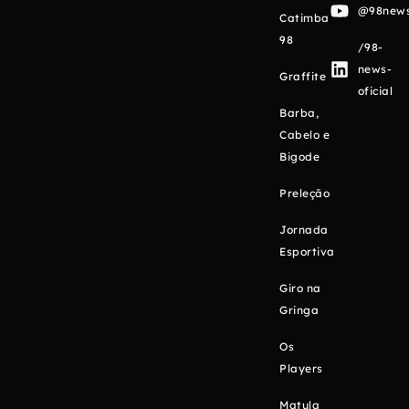
@98newso
Catimba
98
/98-
news-
Graffite
oficial
Barba,
Cabelo e
Bigode
Preleção
Jornada
Esportiva
Giro na
Gringa
Os
Players
Matula