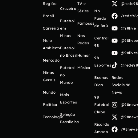
Região
TV e
@rede98o
Cruzeiro
Séries
No
Brasil
/rede98o
Fundo
Futebol
Famosos
do Baú
Carreira
em
@98live
Minas
Nas
Central
Meio
@98livee
Redes
98
Ambiente
Futebol
@98live
no Brasil
Humor
98
Mercado
Esportes
@rede98o
Futebol
Música
Minas
no
Buenos
Redes
Gerais
Mundo
Días
Sociais 98
Mundo
News
Mais
98
Esportes
Política
Futebol
@98newso
Clube
Seleção
Tecnologia
@98newso
Brasileira
Ricardo
/98newso
Amado