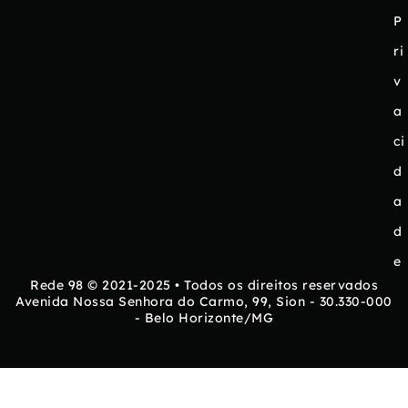
P
ri
v
a
ci
d
a
d
e
Rede 98 © 2021-2025 • Todos os direitos reservados
Avenida Nossa Senhora do Carmo, 99, Sion - 30.330-000
- Belo Horizonte/MG