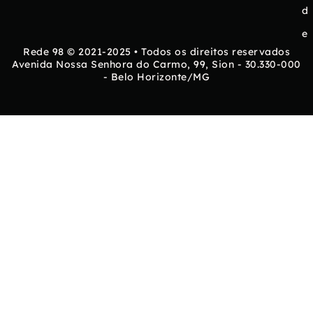
d
e
Rede 98 © 2021-2025 • Todos os direitos reservados
Avenida Nossa Senhora do Carmo, 99, Sion - 30.330-000
- Belo Horizonte/MG