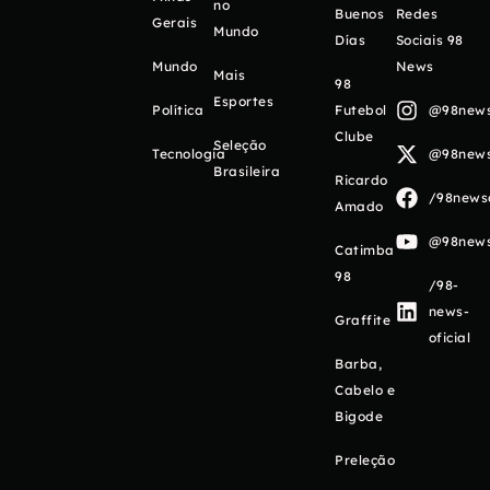
no
Buenos
Redes
Gerais
Mundo
Días
Sociais 98
Mundo
News
Mais
98
Esportes
Política
Futebol
@98newso
Clube
Seleção
Tecnologia
@98newso
Brasileira
Ricardo
/98newso
Amado
@98newso
Catimba
98
/98-
news-
Graffite
oficial
Barba,
Cabelo e
Bigode
Preleção