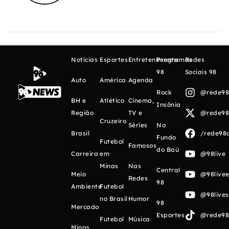
Notícias
Esportes
Entretenimento
Programas
Redes
98
Sociais 98
Auto
América
Agenda
Rock
@rede98o
BH e
Atlético
Cinema,
Insônia
Região
TV e
@rede98o
Cruzeiro
Séries
No
Brasil
/rede98o
Fundo
Futebol
Famosos
do Baú
Carreira
em
@98live
Minas
Nas
Central
Meio
@98livee
Redes
98
Ambiente
Futebol
@98live
no Brasil
Humor
98
Mercado
Esportes
@rede98o
Futebol
Música
Minas