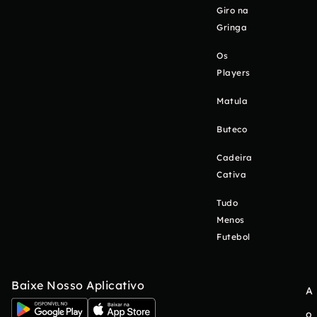
Giro na
Gringa
Os
Players
Matula
Buteco
Cadeira
Cativa
Tudo
Menos
Futebol
Baixe Nosso Aplicativo
A
o