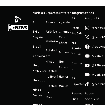
Notícias
Esportes
Entretenimento
Programas
Redes
98
Sociais 98
Auto
América
Agenda
Rock
@rede98o
BH e
Atlético
Cinema,
Insônia
Região
TV e
@rede98o
Cruzeiro
Séries
No
Brasil
/rede98o
Fundo
Futebol
Famosos
do Baú
Carreira
em
@98live
Minas
Nas
Central
Meio
@98livee
Redes
98
Ambiente
Futebol
@98live
no Brasil
Humor
98
Mercado
Esportes
@rede98o
Futebol
Música
Minas
no
Buenos
Redes
Gerais
Mundo
Días
Sociais 98
Mundo
News