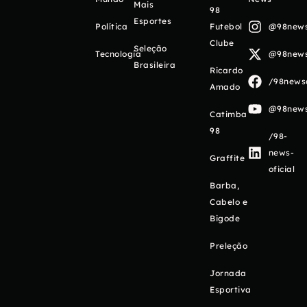
Mais
98
Esportes
Política
Futebol
@98newso
Clube
Seleção
Tecnologia
@98newso
Brasileira
Ricardo
/98newso
Amado
@98newso
Catimba
98
/98-
news-
Graffite
oficial
Barba,
Cabelo e
Bigode
Preleção
Jornada
Esportiva