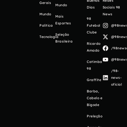
Buenos
Redes
Gerais
Mundo
Días
Sociais 98
Mundo
News
Mais
98
Esportes
Política
Futebol
@98newso
Clube
Seleção
Tecnologia
@98newso
Brasileira
Ricardo
/98newso
Amado
@98newso
Catimba
98
/98-
news-
Graffite
oficial
Barba,
Cabelo e
Bigode
Preleção