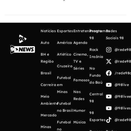
Notícias
Esportes
Entretenimento
Programas
Redes
98
Sociais 98
Auto
América
Agenda
Rock
@rede98o
BH e
Atlético
Cinema,
Insônia
Região
TV e
@rede98o
Cruzeiro
Séries
No
Brasil
/rede98o
Fundo
Futebol
Famosos
do Baú
Carreira
em
@98live
Minas
Nas
Central
Meio
@98livee
Redes
98
Ambiente
Futebol
@98live
no Brasil
Humor
98
Mercado
Esportes
@rede98o
Futebol
Música
Minas
no