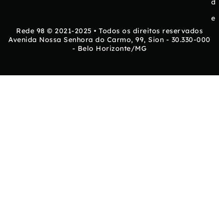
d
e
Rede 98 © 2021-2025 • Todos os direitos reservados
Avenida Nossa Senhora do Carmo, 99, Sion - 30.330-000
- Belo Horizonte/MG