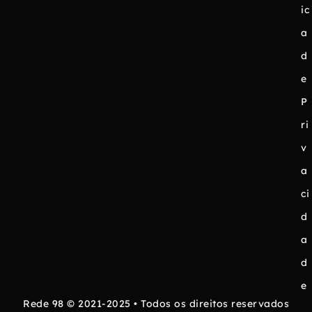
ic
a
d
e
P
ri
v
a
ci
d
a
d
e
Rede 98 © 2021-2025 • Todos os direitos reservados