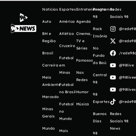
Notícias
Esportes
Entretenimento
Programas
Redes
98
Sociais 98
Auto
América
Agenda
Rock
@rede98o
BH e
Atlético
Cinema,
Insônia
Região
TV e
@rede98o
Cruzeiro
Séries
No
Brasil
/rede98o
Fundo
Futebol
Famosos
do Baú
Carreira
em
@98live
Minas
Nas
Central
Meio
@98livee
Redes
98
Ambiente
Futebol
@98live
no Brasil
Humor
98
Mercado
Esportes
@rede98o
Futebol
Música
Minas
no
Buenos
Redes
Gerais
Mundo
Días
Sociais 98
Mundo
News
Mais
98