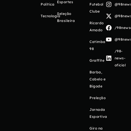
Esportes
Política
Futebol
@98newso
Clube
Seleção
Tecnologia
@98newso
Brasileira
Ricardo
/98newso
Amado
@98newso
Catimba
98
/98-
news-
Graffite
oficial
Barba,
Cabelo e
Bigode
Preleção
Jornada
Esportiva
Giro na