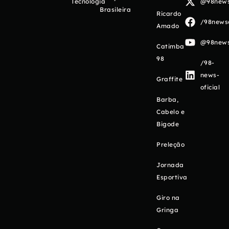
Tecnologia
@98newso
Brasileira
Ricardo
/98newso
Amado
@98newso
Catimba
98
/98-
news-
Graffite
oficial
Barba,
Cabelo e
Bigode
Preleção
Jornada
Esportiva
Giro na
Gringa