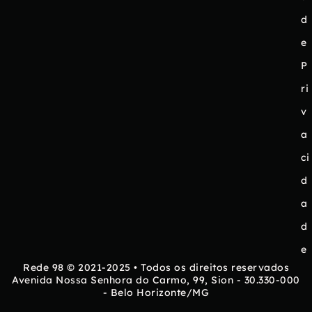
d
e
P
ri
v
a
ci
d
a
d
e
Rede 98 © 2021-2025 • Todos os direitos reservados
Avenida Nossa Senhora do Carmo, 99, Sion - 30.330-000
- Belo Horizonte/MG