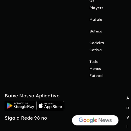
Os
Players
Matula
Buteco
Cadeira
Cativa
Tudo
Menos
Futebol
Baixe Nosso Aplicativo
A
o
V
Siga a Rede 98 no
i