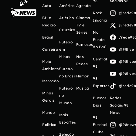
98
Sociais 98
Auto
América
Agenda
Rock
@rede98o
BH e
Atlético
Cinema,
Insônia
Região
TV e
@rede98o
Cruzeiro
Séries
No
Brasil
/rede98o
Fundo
Futebol
Famosos
do Baú
Carreira
em
@98live
Minas
Nas
Central
Meio
@98livee
Redes
98
Ambiente
Futebol
@98live
no Brasil
Humor
98
Mercado
Esportes
@rede98o
Futebol
Música
Minas
no
Buenos
Redes
Gerais
Mundo
Días
Sociais 98
Mundo
News
Mais
98
Esportes
Política
Futebol
@98newso
Clube
Seleção