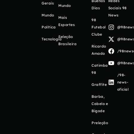
Buenos
Redes
Gerais
Mundo
Días
Sociais 98
Mundo
News
Mais
98
Esportes
Política
Futebol
@98newso
Clube
Seleção
Tecnologia
@98newso
Brasileira
Ricardo
/98newso
Amado
@98newso
Catimba
98
/98-
news-
Graffite
oficial
Barba,
Cabelo e
Bigode
Preleção