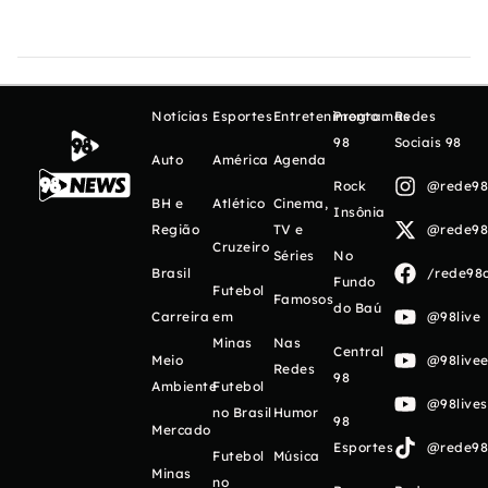
Notícias
Esportes
Entretenimento
Programas
Redes
98
Sociais 98
Auto
América
Agenda
Rock
@rede98o
BH e
Atlético
Cinema,
Insônia
Região
TV e
@rede98o
Cruzeiro
Séries
No
Brasil
/rede98o
Fundo
Futebol
Famosos
do Baú
Carreira
em
@98live
Minas
Nas
Central
Meio
@98livee
Redes
98
Ambiente
Futebol
@98live
no Brasil
Humor
98
Mercado
Esportes
@rede98o
Futebol
Música
Minas
no