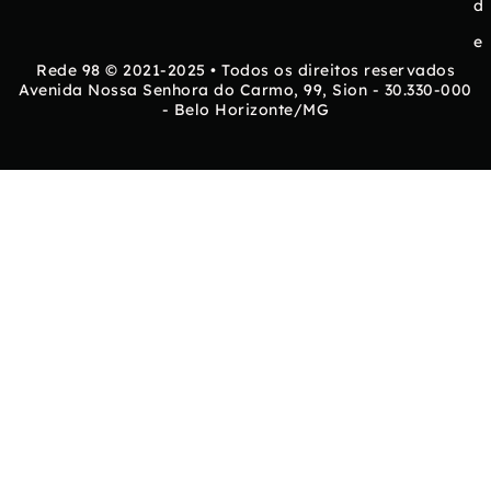
d
e
Rede 98 © 2021-2025 • Todos os direitos reservados
Avenida Nossa Senhora do Carmo, 99, Sion - 30.330-000
- Belo Horizonte/MG