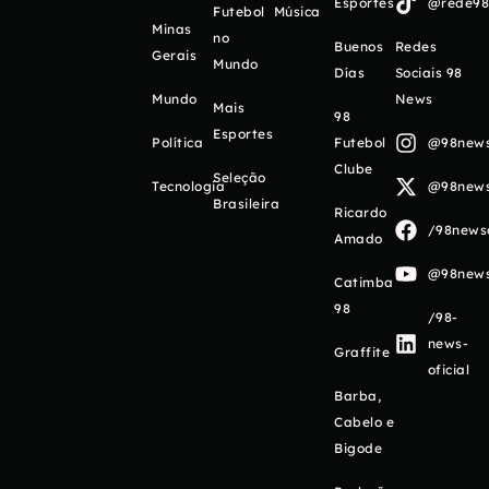
Esportes
@rede98o
Futebol
Música
Minas
no
Buenos
Redes
Gerais
Mundo
Días
Sociais 98
Mundo
News
Mais
98
Esportes
Política
Futebol
@98newso
Clube
Seleção
Tecnologia
@98newso
Brasileira
Ricardo
/98newso
Amado
@98newso
Catimba
98
/98-
news-
Graffite
oficial
Barba,
Cabelo e
Bigode