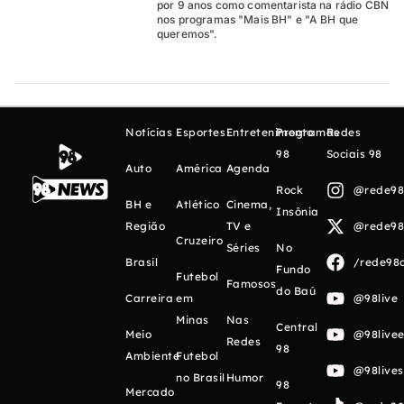
por 9 anos como comentarista na rádio CBN
nos programas "Mais BH" e "A BH que
queremos".
Notícias
Esportes
Entretenimento
Programas
Redes
98
Sociais 98
Auto
América
Agenda
Rock
@rede98o
BH e
Atlético
Cinema,
Insônia
Região
TV e
@rede98o
Cruzeiro
Séries
No
Brasil
/rede98o
Fundo
Futebol
Famosos
do Baú
Carreira
em
@98live
Minas
Nas
Central
Meio
@98livee
Redes
98
Ambiente
Futebol
@98live
no Brasil
Humor
98
Mercado