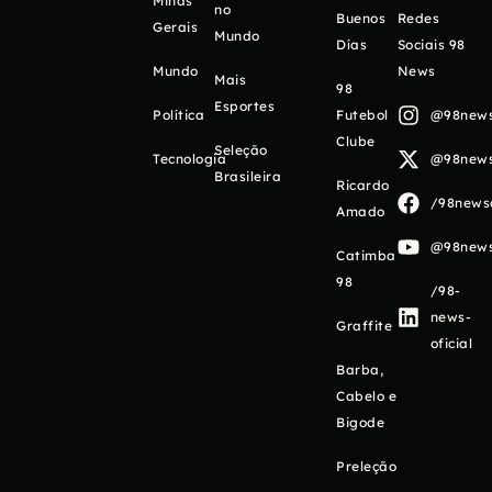
Minas
no
Buenos
Redes
Gerais
Mundo
Días
Sociais 98
Mundo
News
Mais
98
Esportes
Política
Futebol
@98newso
Clube
Seleção
Tecnologia
@98newso
Brasileira
Ricardo
/98newso
Amado
@98newso
Catimba
98
/98-
news-
Graffite
oficial
Barba,
Cabelo e
Bigode
Preleção