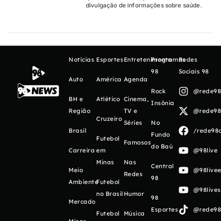
divulgação de informações sobre saúde.
Notícias
Esportes
Entretenimento
Programas
Redes
98
Sociais 98
Auto
América
Agenda
Rock
@rede98o
BH e
Atlético
Cinema,
Insônia
Região
TV e
@rede98o
Cruzeiro
Séries
No
Brasil
/rede98o
Fundo
Futebol
Famosos
do Baú
Carreira
em
@98live
Minas
Nas
Central
Meio
@98livee
Redes
98
Ambiente
Futebol
@98live
no Brasil
Humor
98
Mercado
Esportes
@rede98o
Futebol
Música