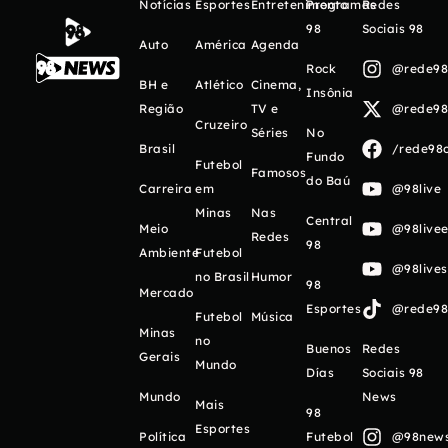
Notícias
Esportes
Entretenimento
Programas
Redes
98
Sociais 98
Auto
América
Agenda
Rock
@rede98o
BH e
Atlético
Cinema,
Insônia
Região
TV e
@rede98o
Cruzeiro
Séries
No
Brasil
/rede98o
Fundo
Futebol
Famosos
do Baú
Carreira
em
@98live
Minas
Nas
Central
Meio
@98livee
Redes
98
Ambiente
Futebol
@98live
no Brasil
Humor
98
Mercado
Esportes
@rede98o
Futebol
Música
Minas
no
Buenos
Redes
Gerais
Mundo
Días
Sociais 98
Mundo
News
Mais
98
Esportes
Política
Futebol
@98newso