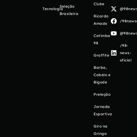
Clube
Seleção
Tecnologia
@98newso
Brasileira
Ricardo
/98newso
Amado
@98newso
Catimba
98
/98-
news-
Graffite
oficial
Barba,
Cabelo e
Bigode
Preleção
Jornada
Esportiva
Giro na
Gringa