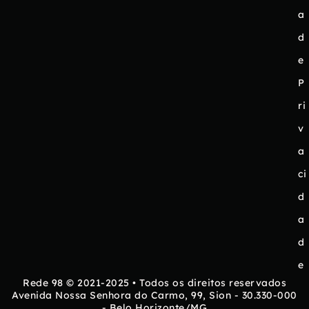
a
d
e
P
ri
v
a
ci
d
a
d
e
Rede 98 © 2021-2025 • Todos os direitos reservados
Avenida Nossa Senhora do Carmo, 99, Sion - 30.330-000
- Belo Horizonte/MG