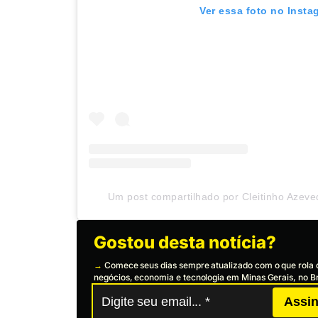
Ver essa foto no Insta
Um post compartilhado por Cleitinho Azeve
Gostou desta notícia?
→
Comece seus dias sempre atualizado com o que rola 
negócios, economia e tecnologia em Minas Gerais, no Br
Assin