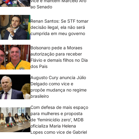
vice e mantém Marcelo Aro
ao Senado
Renan Santos: Se STF tomar
decisão ilegal, ela não será
cumprida em meu governo
Bolsonaro pede a Moraes
autorização para receber
Flávio e demais filhos no Dia
dos Pais
Augusto Cury anuncia Júlio
Delgado como vice e
propõe mudança no regime
brasileiro
Com defesa de mais espaço
para mulheres e proposta
de ‘feminicídio zero’, MDB
oficializa Maria Helena
Lopes como vice de Gabriel