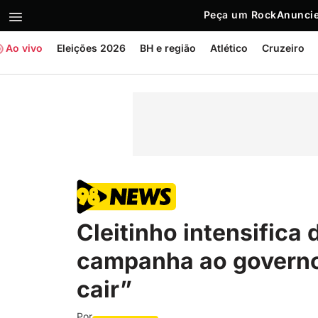
Peça um Rock
Anuncie
Ao vivo
Eleições 2026
BH e região
Atlético
Cruzeiro
Cleitinho intensifica 
campanha ao governo 
cair”
Por