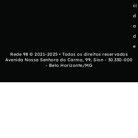
ci
d
a
d
e
Rede 98 © 2021-2025 • Todos os direitos reservados
Avenida Nossa Senhora do Carmo, 99, Sion - 30.330-000
- Belo Horizonte/MG