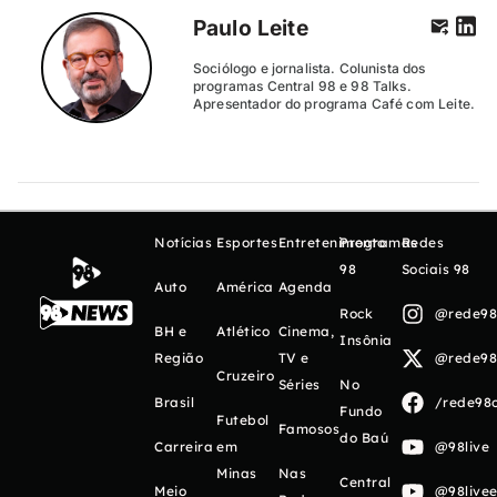
Paulo Leite
Sociólogo e jornalista. Colunista dos
programas Central 98 e 98 Talks.
Apresentador do programa Café com Leite.
Notícias
Esportes
Entretenimento
Programas
Redes
98
Sociais 98
Auto
América
Agenda
Rock
@rede98o
BH e
Atlético
Cinema,
Insônia
Região
TV e
@rede98o
Cruzeiro
Séries
No
Brasil
/rede98o
Fundo
Futebol
Famosos
do Baú
Carreira
em
@98live
Minas
Nas
Central
Meio
@98livee