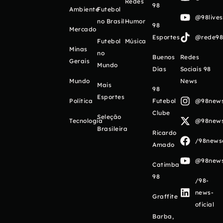
Redes
98
Ambiente
Futebol
@98live
no Brasil
Humor
98
Mercado
Esportes
@rede98o
Futebol
Música
Minas
no
Buenos
Redes
Gerais
Mundo
Días
Sociais 98
Mundo
News
Mais
98
Esportes
Política
Futebol
@98newso
Clube
Seleção
Tecnologia
@98newso
Brasileira
Ricardo
/98newso
Amado
@98newso
Catimba
98
/98-
news-
Graffite
oficial
Barba,